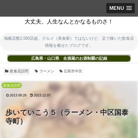
MENU
大丈夫、人生なんとかなるものさ！
掲載店数2,000店超。グルメ（美食家）ではないけど、足で稼いだ飲食店
情報を載せたブログです。
広島県・山口県 全酒蔵のお酒制覇の記録
飲食店訪問
ラーメン
広島市中区
飲食店訪問
2013.08.26
2023.12.07
歩いていこう５（ラーメン・中区国泰
寺町）