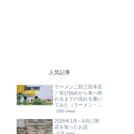
人気記事
ラーメン二郎三田本店
／並び始めから食べ終
わるまでの流れを書い
てみた（ラーメン・東
京都港区）
1550 views
2026年1月～6月に閉
店を知ったお店
1128 views