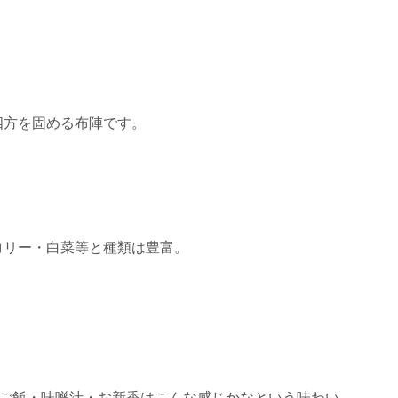
四方を固める布陣です。
コリー・白菜等と種類は豊富。
ご飯・味噌汁・お新香はこんな感じかなという味わい