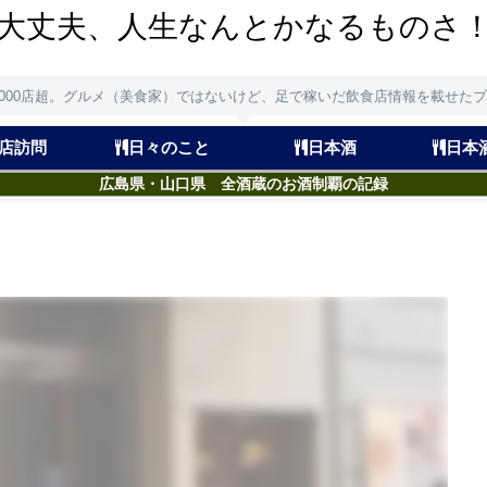
大丈夫、人生なんとかなるものさ
,000店超。グルメ（美食家）ではないけど、足で稼いだ飲食店情報を載せた
店訪問
日々のこと
日本酒
日本
広島県・山口県 全酒蔵のお酒制覇の記録