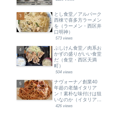
とし食堂／アルパーク
西棟で喜多方ラーメン
を（ラーメン・西区井
口明神）
573 views
ぶしけん食堂／肉系お
かずの盛りがいい食堂
だ（食堂・西区天満
町）
504 views
ナヴォーナ／創業40
年超の老舗イタリア
ン！素朴な味付けは狙
いなのか（イタリア料
理・西区草津新町）
426 views