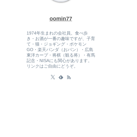
oomin77
1974年生まれの会社員。食べ歩
き・お酒が一番の趣味ですが、子育
て・猫・ジョギング・ポケモン
GO・楽天パンダ（おパン）・広島
東洋カープ・将棋（観る将）・有馬
記念・NISAにも関心があります。
リンクはご自由にどうぞ。