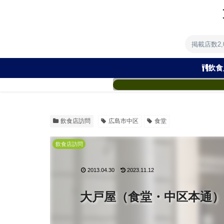
掲載店数2
飲食
飲食店訪問
広島市中区
食堂
飲食店訪問
2013.04.30
2023.11.12
大戸屋（食堂・中区本通）