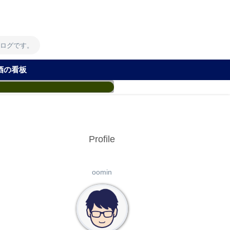
！
ブログです。
酒の看板
Profile
oomin