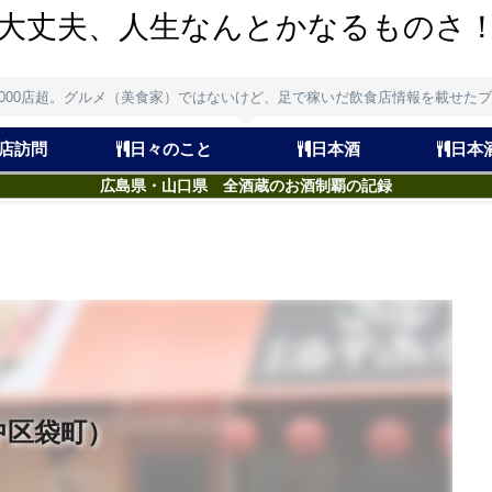
大丈夫、人生なんとかなるものさ
,000店超。グルメ（美食家）ではないけど、足で稼いだ飲食店情報を載せた
店訪問
日々のこと
日本酒
日本
広島県・山口県 全酒蔵のお酒制覇の記録
中区袋町）