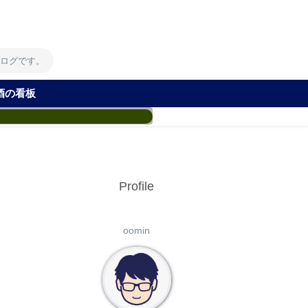
！
ブログです。
酒の看板
Profile
oomin