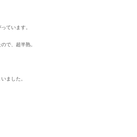
がっています。
たので、超半熟。
まいました。