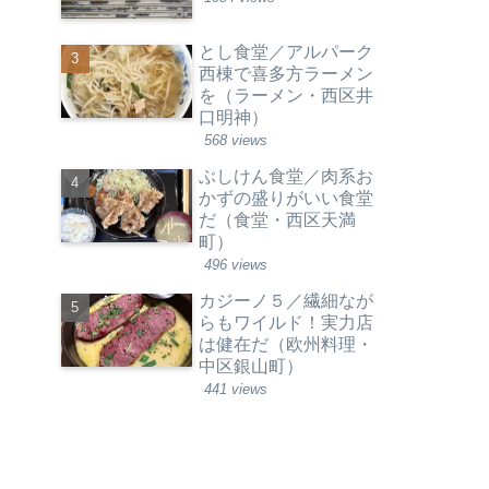
とし食堂／アルパーク
西棟で喜多方ラーメン
を（ラーメン・西区井
口明神）
568 views
ぶしけん食堂／肉系お
かずの盛りがいい食堂
だ（食堂・西区天満
町）
496 views
カジーノ５／繊細なが
らもワイルド！実力店
は健在だ（欧州料理・
中区銀山町）
441 views