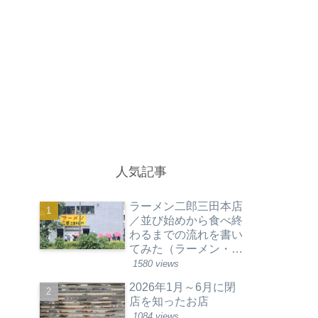
人気記事
ラーメン二郎三田本店
／並び始めから食べ終
わるまでの流れを書い
てみた（ラーメン・東
京都港区）
1580 views
2026年1月～6月に閉
店を知ったお店
1084 views