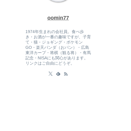
oomin77
1974年生まれの会社員。食べ歩
き・お酒が一番の趣味ですが、子育
て・猫・ジョギング・ポケモン
GO・楽天パンダ（おパン）・広島
東洋カープ・将棋（観る将）・有馬
記念・NISAにも関心があります。
リンクはご自由にどうぞ。