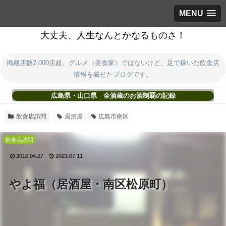
MENU
大丈夫、人生なんとかなるものさ！
掲載店数2,000店超。グルメ（美食家）ではないけど、足で稼いだ飲食店
情報を載せたブログです。
広島県・山口県 全酒蔵のお酒制覇の記録
飲食店訪問
居酒屋
広島市南区
飲食店訪問
2012.04.27
2023.07.11
やよ福（居酒屋・南区松原町）