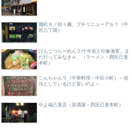
國松８／担々麺、プチリニューアル？（中
区八丁堀）
げんこつらーめん２/十年前と印象激変。ま
た行ってみなきゃ。（ラーメン・西区己斐
本町）
ごんちゃん５（中華料理・中区小町）～混
沌としているけど旨いのよ～
やよ福己斐店（居酒屋・西区己斐本町）