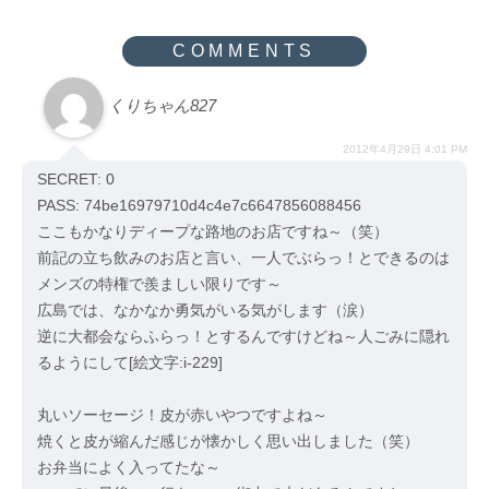
くりちゃん827
2012年4月29日 4:01 PM
SECRET: 0
PASS: 74be16979710d4c4e7c6647856088456
ここもかなりディープな路地のお店ですね～（笑）
前記の立ち飲みのお店と言い、一人でぶらっ！とできるのは
メンズの特権で羨ましい限りです～
広島では、なかなか勇気がいる気がします（涙）
逆に大都会ならふらっ！とするんですけどね～人ごみに隠れ
るようにして[絵文字:i-229]
丸いソーセージ！皮が赤いやつですよね～
焼くと皮が縮んだ感じが懐かしく思い出しました（笑）
お弁当によく入ってたな～