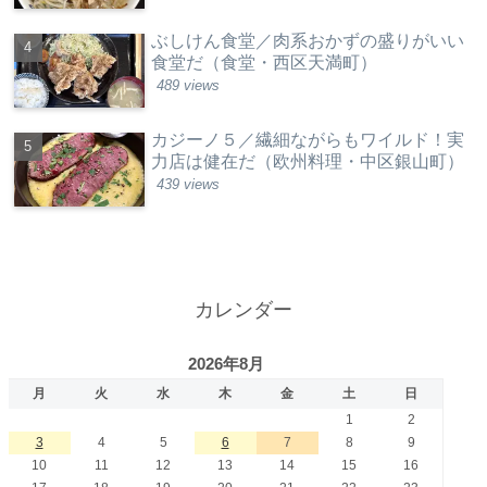
ぶしけん食堂／肉系おかずの盛りがいい
食堂だ（食堂・西区天満町）
489 views
カジーノ５／繊細ながらもワイルド！実
力店は健在だ（欧州料理・中区銀山町）
439 views
カレンダー
2026年8月
月
火
水
木
金
土
日
1
2
3
4
5
6
7
8
9
10
11
12
13
14
15
16