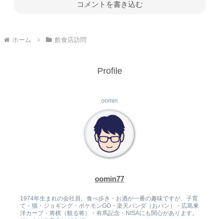
コメントを書き込む
ホーム
飲食店訪問
Profile
oomin
oomin77
1974年生まれの会社員。食べ歩き・お酒が一番の趣味ですが、子育
て・猫・ジョギング・ポケモンGO・楽天パンダ（おパン）・広島東
洋カープ・将棋（観る将）・有馬記念・NISAにも関心があります。