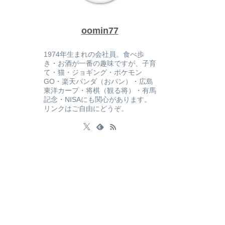
oomin77
1974年生まれの会社員。食べ歩
き・お酒が一番の趣味ですが、子育
て・猫・ジョギング・ポケモン
GO・楽天パンダ（おパン）・広島
東洋カープ・将棋（観る将）・有馬
記念・NISAにも関心があります。
リンクはご自由にどうぞ。