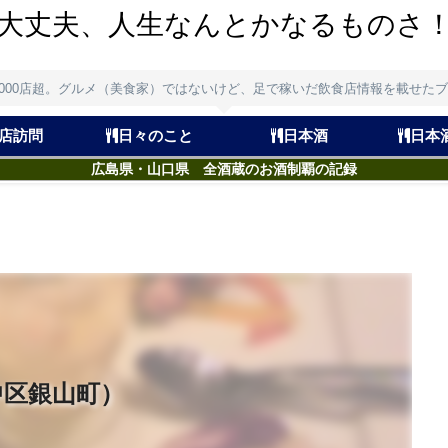
大丈夫、人生なんとかなるものさ
,000店超。グルメ（美食家）ではないけど、足で稼いだ飲食店情報を載せた
店訪問
日々のこと
日本酒
日本
広島県・山口県 全酒蔵のお酒制覇の記録
中区銀山町）