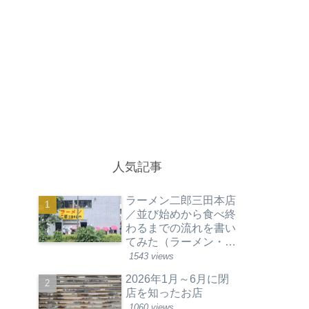
人気記事
ラーメン二郎三田本店
／並び始めから食べ終
わるまでの流れを書い
てみた（ラーメン・東
京都港区）
1543 views
2026年1月～6月に閉
店を知ったお店
1060 views