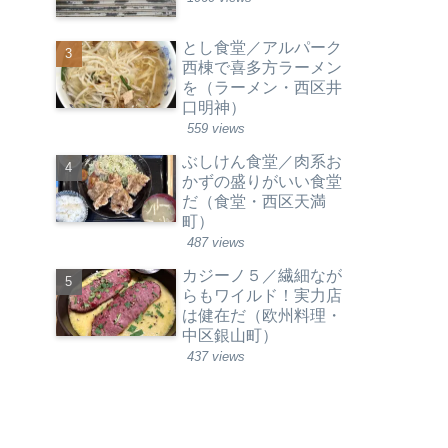
とし食堂／アルパーク
西棟で喜多方ラーメン
を（ラーメン・西区井
口明神）
559 views
ぶしけん食堂／肉系お
かずの盛りがいい食堂
だ（食堂・西区天満
町）
487 views
カジーノ５／繊細なが
らもワイルド！実力店
は健在だ（欧州料理・
中区銀山町）
437 views