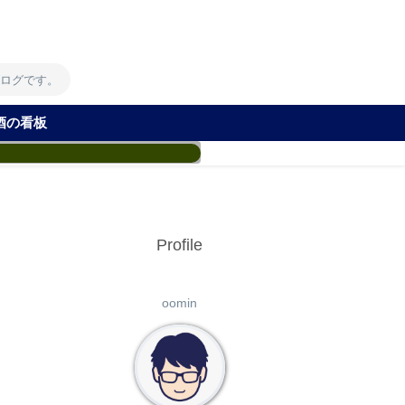
！
ブログです。
酒の看板
Profile
oomin