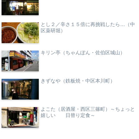
とし２／辛さ１５倍に再挑戦したら…（中
区薬研堀）
キリン亭（ちゃんぽん・佐伯区城山）
きずなや（鉄板焼・中区本川町）
よこた（居酒屋・西区三篠町）～ちょっと
嬉しい 日替り定食～