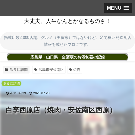
MENU
大丈夫、人生なんとかなるものさ！
掲載店数2,000店超。グルメ（美食家）ではないけど、足で稼いだ飲食店
情報を載せたブログです。
広島県・山口県 全酒蔵のお酒制覇の記録
飲食店訪問
広島市安佐南区
焼肉
飲食店訪問
2011.09.29
2023.07.20
白李西原店（焼肉・安佐南区西原）