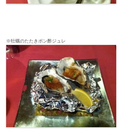
※牡蠣のたたきポン酢ジュレ