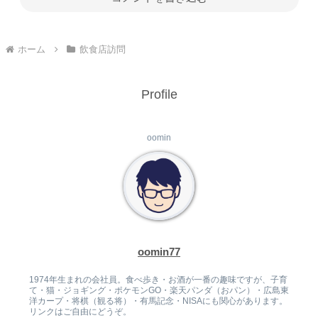
ホーム
飲食店訪問
Profile
oomin
oomin77
1974年生まれの会社員。食べ歩き・お酒が一番の趣味ですが、子育
て・猫・ジョギング・ポケモンGO・楽天パンダ（おパン）・広島東
洋カープ・将棋（観る将）・有馬記念・NISAにも関心があります。
リンクはご自由にどうぞ。