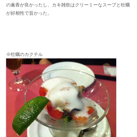
の薫香が良かったし、カキ雑炊はクリーミーなスープと牡蠣
が好相性で旨かった。
※牡蠣のカクテル