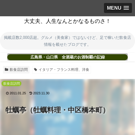
MENU
大丈夫、人生なんとかなるものさ！
掲載店数2,000店超。グルメ（美食家）ではないけど、足で稼いだ飲食店
情報を載せたブログです。
広島県・山口県 全酒蔵のお酒制覇の記録
飲食店訪問
イタリア・フランス料理、洋食
飲食店訪問
2011.01.25
2023.11.30
牡蠣亭（牡蠣料理・中区橋本町）