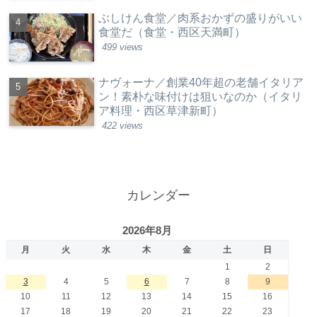
ぶしけん食堂／肉系おかずの盛りがいい
食堂だ（食堂・西区天満町）
499 views
ナヴォーナ／創業40年超の老舗イタリア
ン！素朴な味付けは狙いなのか（イタリ
ア料理・西区草津新町）
422 views
カレンダー
2026年8月
月
火
水
木
金
土
日
1
2
3
4
5
6
7
8
9
10
11
12
13
14
15
16
17
18
19
20
21
22
23