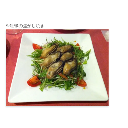
※牡蠣の焦がし焼き