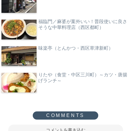
福臨門／麻婆が案外いい！普段使いに良さ
そうな中華料理店（西区都町）
味楽亭（とんかつ・西区草津新町）
りたや（食堂・中区三川町）～カツ・唐揚
げランチ～
コメントを書き込む