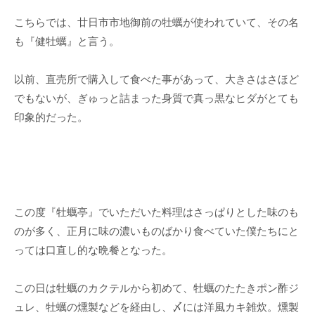
こちらでは、廿日市市地御前の牡蠣が使われていて、その名
も『健牡蠣』と言う。
以前、直売所で購入して食べた事があって、大きさはさほど
でもないが、ぎゅっと詰まった身質で真っ黒なヒダがとても
印象的だった。
この度『牡蠣亭』でいただいた料理はさっぱりとした味のも
のが多く、正月に味の濃いものばかり食べていた僕たちにと
っては口直し的な晩餐となった。
この日は牡蠣のカクテルから初めて、牡蠣のたたきポン酢ジ
ュレ、牡蠣の燻製などを経由し、〆には洋風カキ雑炊。燻製