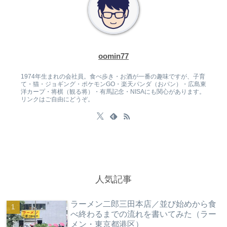
oomin77
1974年生まれの会社員。食べ歩き・お酒が一番の趣味ですが、子育
て・猫・ジョギング・ポケモンGO・楽天パンダ（おパン）・広島東
洋カープ・将棋（観る将）・有馬記念・NISAにも関心があります。
リンクはご自由にどうぞ。
人気記事
ラーメン二郎三田本店／並び始めから食
べ終わるまでの流れを書いてみた（ラー
メン・東京都港区）