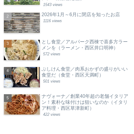
1543 views
2026年1月～6月に閉店を知ったお店
1116 views
とし食堂／アルパーク西棟で喜多方ラー
メンを（ラーメン・西区井口明神）
572 views
ぶしけん食堂／肉系おかずの盛りがいい
食堂だ（食堂・西区天満町）
501 views
ナヴォーナ／創業40年超の老舗イタリア
ン！素朴な味付けは狙いなのか（イタリ
ア料理・西区草津新町）
422 views