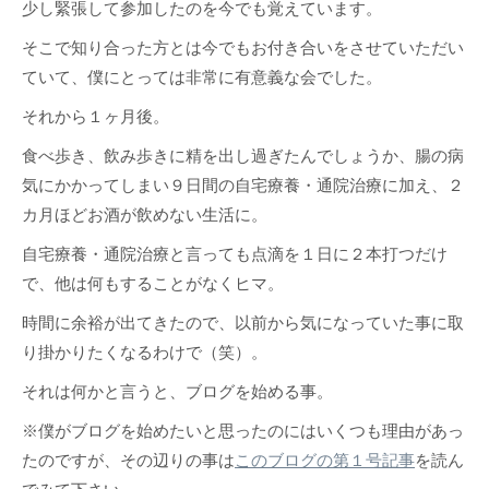
少し緊張して参加したのを今でも覚えています。
そこで知り合った方とは今でもお付き合いをさせていただい
ていて、僕にとっては非常に有意義な会でした。
それから１ヶ月後。
食べ歩き、飲み歩きに精を出し過ぎたんでしょうか、腸の病
気にかかってしまい９日間の自宅療養・通院治療に加え、２
カ月ほどお酒が飲めない生活に。
自宅療養・通院治療と言っても点滴を１日に２本打つだけ
で、他は何もすることがなくヒマ。
時間に余裕が出てきたので、以前から気になっていた事に取
り掛かりたくなるわけで（笑）。
それは何かと言うと、ブログを始める事。
※僕がブログを始めたいと思ったのにはいくつも理由があっ
たのですが、その辺りの事は
このブログの第１号記事
を読ん