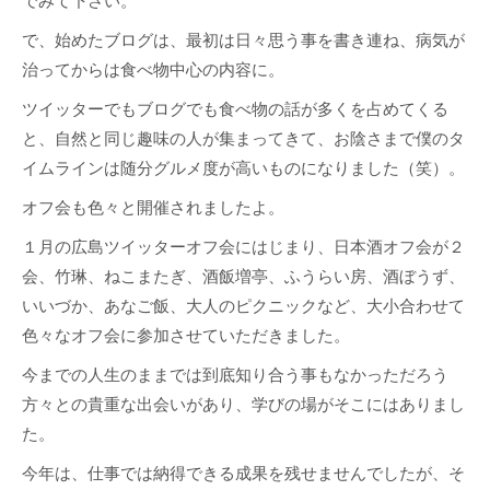
でみて下さい。
で、始めたブログは、最初は日々思う事を書き連ね、病気が
治ってからは食べ物中心の内容に。
ツイッターでもブログでも食べ物の話が多くを占めてくる
と、自然と同じ趣味の人が集まってきて、お陰さまで僕のタ
イムラインは随分グルメ度が高いものになりました（笑）。
オフ会も色々と開催されましたよ。
１月の広島ツイッターオフ会にはじまり、日本酒オフ会が２
会、竹琳、ねこまたぎ、酒飯増亭、ふうらい房、酒ぼうず、
いいづか、あなご飯、大人のピクニックなど、大小合わせて
色々なオフ会に参加させていただきました。
今までの人生のままでは到底知り合う事もなかっただろう
方々との貴重な出会いがあり、学びの場がそこにはありまし
た。
今年は、仕事では納得できる成果を残せませんでしたが、そ