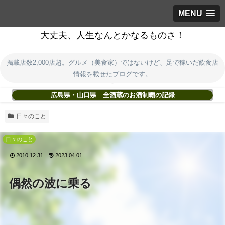
MENU
大丈夫、人生なんとかなるものさ！
掲載店数2,000店超。グルメ（美食家）ではないけど、足で稼いだ飲食店
情報を載せたブログです。
広島県・山口県 全酒蔵のお酒制覇の記録
日々のこと
日々のこと
2010.12.31
2023.04.01
偶然の波に乗る