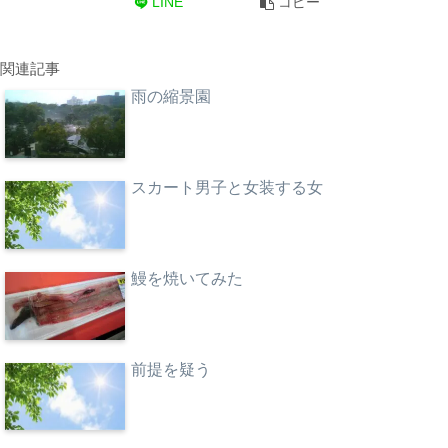
LINE
コピー
関連記事
雨の縮景園
スカート男子と女装する女
鰻を焼いてみた
前提を疑う