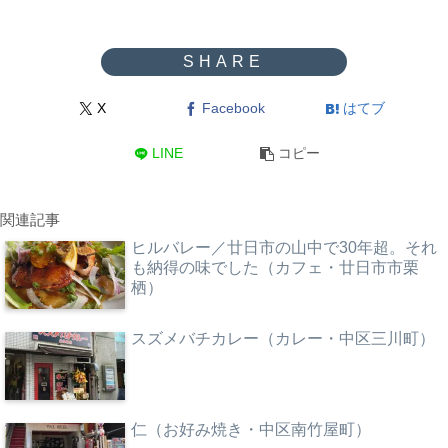
X
Facebook
はてブ
LINE
コピー
関連記事
ヒルバレー／廿日市の山中で30年超。それ
も納得の味でした（カフェ・廿日市市栗
栖）
スズメバチカレー（カレー・中区三川町）
仁（お好み焼き・中区南竹屋町）