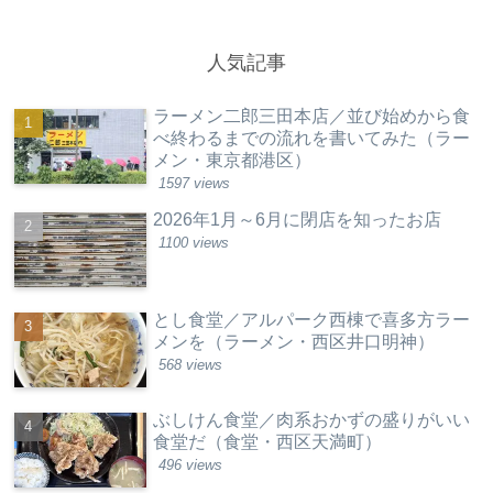
人気記事
ラーメン二郎三田本店／並び始めから食
べ終わるまでの流れを書いてみた（ラー
メン・東京都港区）
1597 views
2026年1月～6月に閉店を知ったお店
1100 views
とし食堂／アルパーク西棟で喜多方ラー
メンを（ラーメン・西区井口明神）
568 views
ぶしけん食堂／肉系おかずの盛りがいい
食堂だ（食堂・西区天満町）
496 views