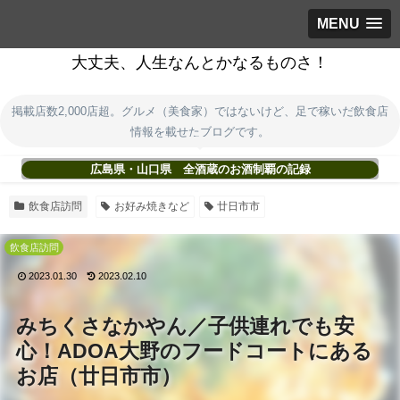
MENU
大丈夫、人生なんとかなるものさ！
掲載店数2,000店超。グルメ（美食家）ではないけど、足で稼いだ飲食店
情報を載せたブログです。
広島県・山口県 全酒蔵のお酒制覇の記録
飲食店訪問
お好み焼きなど
廿日市市
飲食店訪問
2023.01.30
2023.02.10
みちくさなかやん／子供連れでも安
心！ADOA大野のフードコートにある
お店（廿日市市）