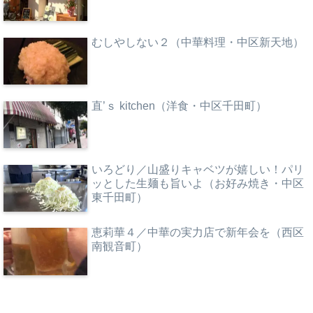
むしやしない２（中華料理・中区新天地）
直’ｓ kitchen（洋食・中区千田町）
いろどり／山盛りキャベツが嬉しい！パリ
ッとした生麺も旨いよ（お好み焼き・中区
東千田町）
恵莉華４／中華の実力店で新年会を（西区
南観音町）