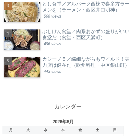
とし食堂／アルパーク西棟で喜多方ラー
メンを（ラーメン・西区井口明神）
568 views
ぶしけん食堂／肉系おかずの盛りがいい
食堂だ（食堂・西区天満町）
496 views
カジーノ５／繊細ながらもワイルド！実
力店は健在だ（欧州料理・中区銀山町）
443 views
カレンダー
2026年8月
月
火
水
木
金
土
日