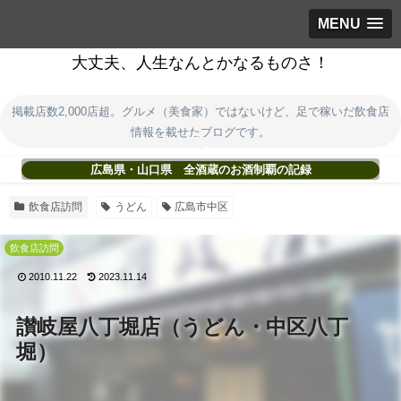
MENU
大丈夫、人生なんとかなるものさ！
掲載店数2,000店超。グルメ（美食家）ではないけど、足で稼いだ飲食店
情報を載せたブログです。
広島県・山口県 全酒蔵のお酒制覇の記録
飲食店訪問
うどん
広島市中区
飲食店訪問
2010.11.22
2023.11.14
讃岐屋八丁堀店（うどん・中区八丁
堀）