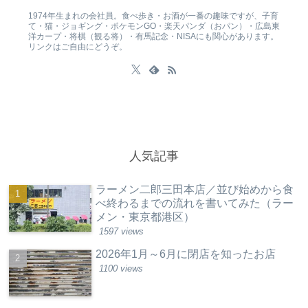
1974年生まれの会社員。食べ歩き・お酒が一番の趣味ですが、子育
て・猫・ジョギング・ポケモンGO・楽天パンダ（おパン）・広島東
洋カープ・将棋（観る将）・有馬記念・NISAにも関心があります。
リンクはご自由にどうぞ。
人気記事
ラーメン二郎三田本店／並び始めから食
べ終わるまでの流れを書いてみた（ラー
メン・東京都港区）
1597 views
2026年1月～6月に閉店を知ったお店
1100 views