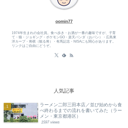
oomin77
1974年生まれの会社員。食べ歩き・お酒が一番の趣味ですが、子育
て・猫・ジョギング・ポケモンGO・楽天パンダ（おパン）・広島東
洋カープ・将棋（観る将）・有馬記念・NISAにも関心があります。
リンクはご自由にどうぞ。
人気記事
ラーメン二郎三田本店／並び始めから食
べ終わるまでの流れを書いてみた（ラー
メン・東京都港区）
1597 views