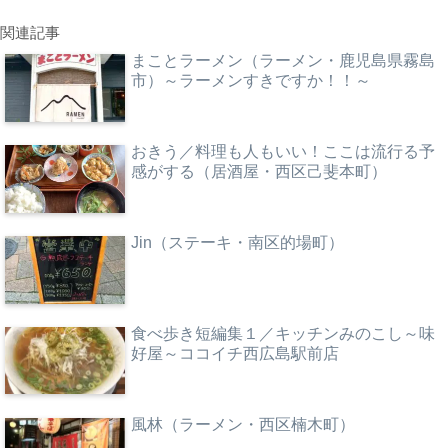
関連記事
まことラーメン（ラーメン・鹿児島県霧島
市）～ラーメンすきですか！！～
おきう／料理も人もいい！ここは流行る予
感がする（居酒屋・西区己斐本町）
Jin（ステーキ・南区的場町）
食べ歩き短編集１／キッチンみのこし～味
好屋～ココイチ西広島駅前店
風林（ラーメン・西区楠木町）