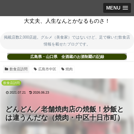
MENU
大丈夫、人生なんとかなるものさ！
掲載店数2,000店超。グルメ（美食家）ではないけど、足で稼いだ飲食店
情報を載せたブログです。
広島県・山口県 全酒蔵のお酒制覇の記録
飲食店訪問
広島市中区
焼肉
飲食店訪問
2021.07.21
2026.06.23
どんどん／老舗焼肉店の焼飯！炒飯と
は違うんだな（焼肉・中区十日市町）