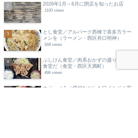
2026年1月～6月に閉店を知ったお店
1100 views
とし食堂／アルパーク西棟で喜多方ラー
メンを（ラーメン・西区井口明神）
568 views
ぶしけん食堂／肉系おかずの盛りがいい
食堂だ（食堂・西区天満町）
496 views
カジーノ５／繊細ながらもワイルド！実
力店は健在だ（欧州料理・中区銀山町）
443 views
カレンダー