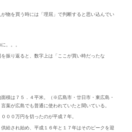
人が物を買う時には「理屈」で判断すると思い込んでい
。
のに。。。
場を振り返ると、数字上は「ここが買い時だったな
均面積は７５．４平米。（※広島市・廿日市・東広島・
う言葉が広島でも普通に使われていたと聞いている。
，０００万円を切ったのが平成７年。
く供給され始め、平成１６年と１７年はそのピークを迎