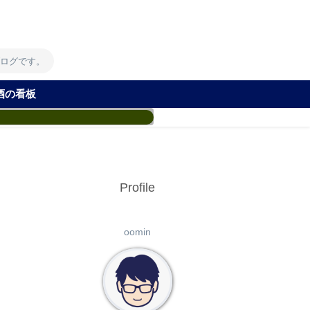
！
ブログです。
酒の看板
Profile
oomin