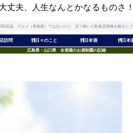
大丈夫、人生なんとかなるものさ
,000店超。グルメ（美食家）ではないけど、足で稼いだ飲食店情報を載せた
店訪問
日々のこと
日本酒
日本
広島県・山口県 全酒蔵のお酒制覇の記録