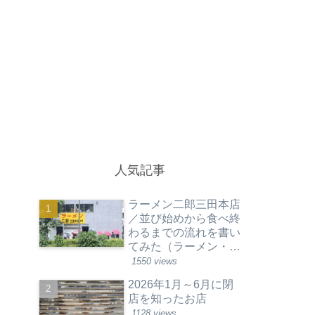
人気記事
ラーメン二郎三田本店
／並び始めから食べ終
わるまでの流れを書い
てみた（ラーメン・東
京都港区）
1550 views
2026年1月～6月に閉
店を知ったお店
1128 views