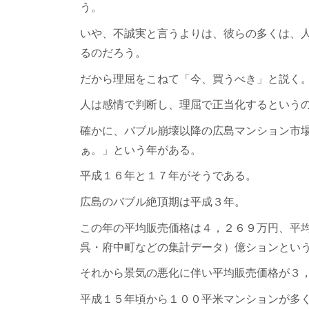
う。
いや、不誠実と言うよりは、彼らの多くは、
るのだろう。
だから理屈をこねて「今、買うべき」と説く
人は感情で判断し、理屈で正当化するという
確かに、バブル崩壊以降の広島マンション市
ぁ。」という年がある。
平成１６年と１７年がそうである。
広島のバブル絶頂期は平成３年。
この年の平均販売価格は４，２６９万円、平
呉・府中町などの集計データ）億ションとい
それから景気の悪化に伴い平均販売価格が３
平成１５年頃から１００平米マンションが多