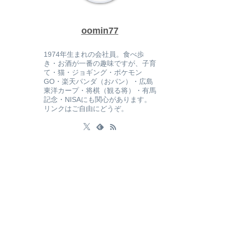
oomin77
1974年生まれの会社員。食べ歩
き・お酒が一番の趣味ですが、子育
て・猫・ジョギング・ポケモン
GO・楽天パンダ（おパン）・広島
東洋カープ・将棋（観る将）・有馬
記念・NISAにも関心があります。
リンクはご自由にどうぞ。