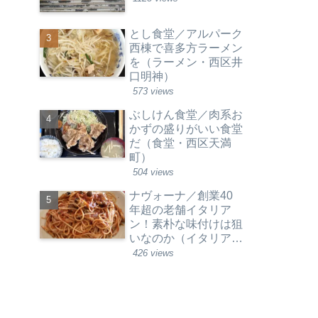
とし食堂／アルパーク
西棟で喜多方ラーメン
を（ラーメン・西区井
口明神）
573 views
ぶしけん食堂／肉系お
かずの盛りがいい食堂
だ（食堂・西区天満
町）
504 views
ナヴォーナ／創業40
年超の老舗イタリア
ン！素朴な味付けは狙
いなのか（イタリア料
理・西区草津新町）
426 views