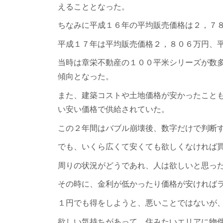
えることとなった。
ちなみに平成１６年の平均販売価格は２，７
平成１７年は平均販売価格２，８０６万円、
当時は章栄不動産の１００平米シリーズが数
傾向となった。
また、建築コストや土地価格が安かったこと
い安い価格で供給されていた。
この２年間はバブル崩壊後、数字だけで判断
でも、いくら広くて安くても欲しくなければ
周りの状況がどうであれ、人は欲しいと思っ
その時に、金利が低かったり価格が安ければ
１円でも得をしようと、悪いことではないが
欲しい気持ちがあって、住みたいエリアに物