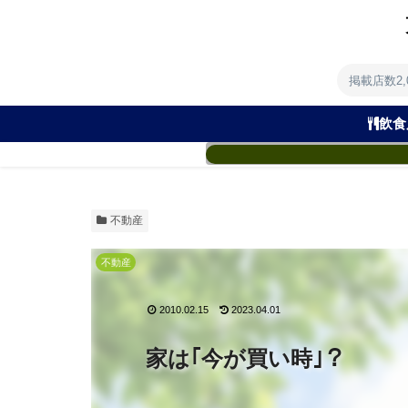
掲載店数2
飲食
不動産
不動産
2010.02.15
2023.04.01
家は｢今が買い時｣？