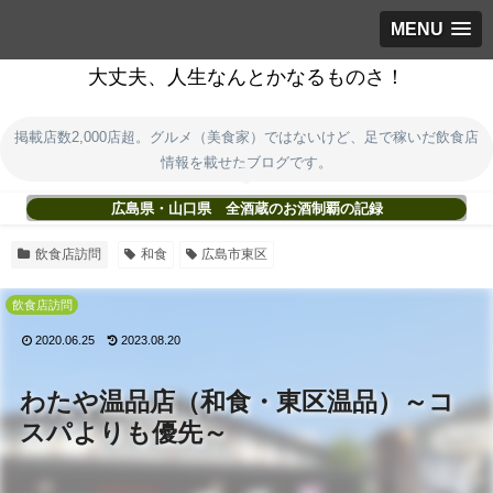
MENU
大丈夫、人生なんとかなるものさ！
掲載店数2,000店超。グルメ（美食家）ではないけど、足で稼いだ飲食店
情報を載せたブログです。
広島県・山口県 全酒蔵のお酒制覇の記録
飲食店訪問
和食
広島市東区
飲食店訪問
2020.06.25
2023.08.20
わたや温品店（和食・東区温品）～コ
スパよりも優先～