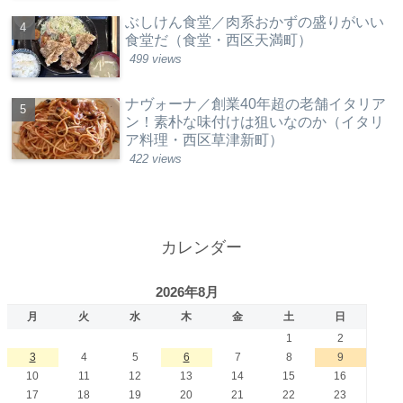
ぶしけん食堂／肉系おかずの盛りがいい
食堂だ（食堂・西区天満町）
499 views
ナヴォーナ／創業40年超の老舗イタリア
ン！素朴な味付けは狙いなのか（イタリ
ア料理・西区草津新町）
422 views
カレンダー
2026年8月
月
火
水
木
金
土
日
1
2
3
4
5
6
7
8
9
10
11
12
13
14
15
16
17
18
19
20
21
22
23