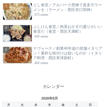
とし食堂／アルパーク西棟で喜多方ラー
メンを（ラーメン・西区井口明神）
573 views
ぶしけん食堂／肉系おかずの盛りがいい
食堂だ（食堂・西区天満町）
504 views
ナヴォーナ／創業40年超の老舗イタリア
ン！素朴な味付けは狙いなのか（イタリ
ア料理・西区草津新町）
426 views
カレンダー
2026年8月
月
火
水
木
金
土
日