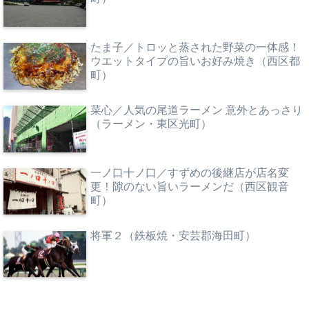
たま子／トロッと蒸された野菜の一体感！
ウエットタイプの旨いお好み焼き（西区都
町）
菜心／人気の尾道ラーメン 意外とあっさり
（ラーメン・東区光町）
一ノ口十ノ口／すずめの後継店が店名変
更！隙のない旨いラーメンだ（西区観音
町）
将軍２（鉄板焼・安芸郡海田町）