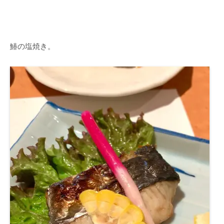
鰆の塩焼き。