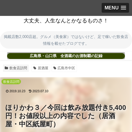
MENU
大丈夫、人生なんとかなるものさ！
掲載店数2,000店超。グルメ（美食家）ではないけど、足で稼いだ飲食店
情報を載せたブログです。
広島県・山口県 全酒蔵のお酒制覇の記録
飲食店訪問
居酒屋
広島市中区
飲食店訪問
2019.10.23
2023.07.10
ほりかわ３／今回は飲み放題付き5,400
円！お値段以上の内容でした（居酒
屋・中区紙屋町）