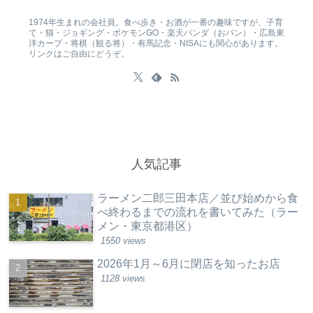
1974年生まれの会社員。食べ歩き・お酒が一番の趣味ですが、子育
て・猫・ジョギング・ポケモンGO・楽天パンダ（おパン）・広島東
洋カープ・将棋（観る将）・有馬記念・NISAにも関心があります。
リンクはご自由にどうぞ。
人気記事
ラーメン二郎三田本店／並び始めから食
べ終わるまでの流れを書いてみた（ラー
メン・東京都港区）
1550 views
2026年1月～6月に閉店を知ったお店
1128 views