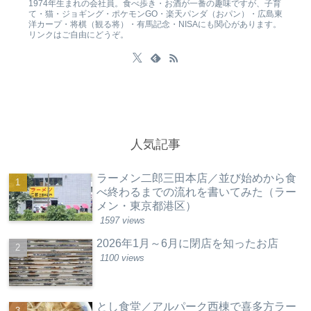
1974年生まれの会社員。食べ歩き・お酒が一番の趣味ですが、子育
て・猫・ジョギング・ポケモンGO・楽天パンダ（おパン）・広島東
洋カープ・将棋（観る将）・有馬記念・NISAにも関心があります。
リンクはご自由にどうぞ。
人気記事
ラーメン二郎三田本店／並び始めから食
べ終わるまでの流れを書いてみた（ラー
メン・東京都港区）
1597 views
2026年1月～6月に閉店を知ったお店
1100 views
とし食堂／アルパーク西棟で喜多方ラー