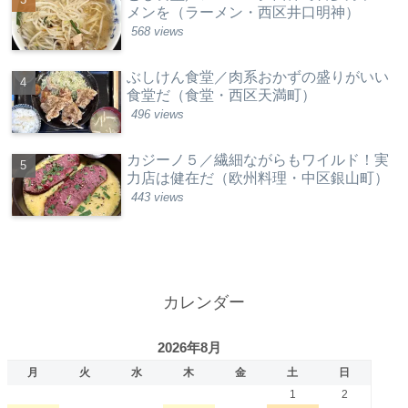
メンを（ラーメン・西区井口明神）
568 views
ぶしけん食堂／肉系おかずの盛りがいい
食堂だ（食堂・西区天満町）
496 views
カジーノ５／繊細ながらもワイルド！実
力店は健在だ（欧州料理・中区銀山町）
443 views
カレンダー
2026年8月
月
火
水
木
金
土
日
1
2