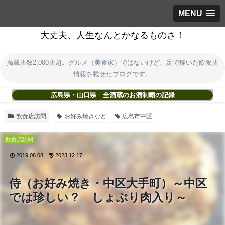
MENU
大丈夫、人生なんとかなるものさ！
掲載店数2,000店超。グルメ（美食家）ではないけど、足で稼いだ飲食店
情報を載せたブログです。
広島県・山口県 全酒蔵のお酒制覇の記録
飲食店訪問
お好み焼きなど
広島市中区
飲食店訪問
2019.08.08
2023.12.17
侍（お好み焼き・中区大手町）～中区
では珍しい？ しょぶり肉入り～