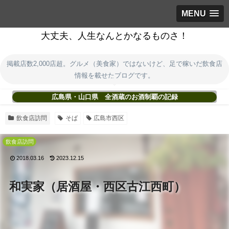
MENU
大丈夫、人生なんとかなるものさ！
掲載店数2,000店超。グルメ（美食家）ではないけど、足で稼いだ飲食店
情報を載せたブログです。
広島県・山口県 全酒蔵のお酒制覇の記録
飲食店訪問
そば
広島市西区
飲食店訪問
2018.03.16
2023.12.15
和実家（居酒屋・西区古江西町）