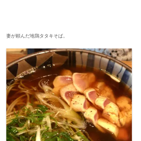
妻が頼んだ地鶏タタキそば。