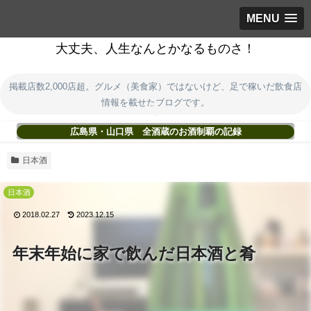
MENU
大丈夫、人生なんとかなるものさ！
掲載店数2,000店超。グルメ（美食家）ではないけど、足で稼いだ飲食店
情報を載せたブログです。
広島県・山口県 全酒蔵のお酒制覇の記録
日本酒
日本酒
2018.02.27
2023.12.15
年末年始に家で飲んだ日本酒と肴