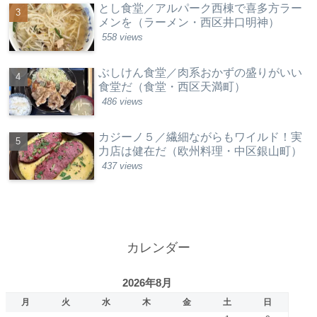
とし食堂／アルパーク西棟で喜多方ラー
メンを（ラーメン・西区井口明神）
558 views
ぶしけん食堂／肉系おかずの盛りがいい
食堂だ（食堂・西区天満町）
486 views
カジーノ５／繊細ながらもワイルド！実
力店は健在だ（欧州料理・中区銀山町）
437 views
カレンダー
2026年8月
月
火
水
木
金
土
日