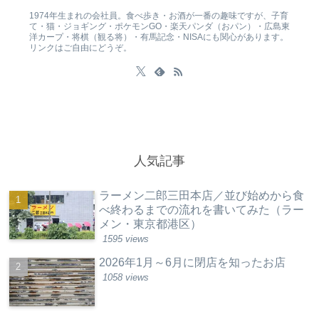
1974年生まれの会社員。食べ歩き・お酒が一番の趣味ですが、子育
て・猫・ジョギング・ポケモンGO・楽天パンダ（おパン）・広島東
洋カープ・将棋（観る将）・有馬記念・NISAにも関心があります。
リンクはご自由にどうぞ。
人気記事
ラーメン二郎三田本店／並び始めから食
べ終わるまでの流れを書いてみた（ラー
メン・東京都港区）
1595 views
2026年1月～6月に閉店を知ったお店
1058 views