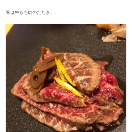
肴は牛もも肉のたたき。