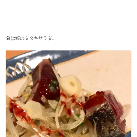
肴は鰹のタタキサラダ。