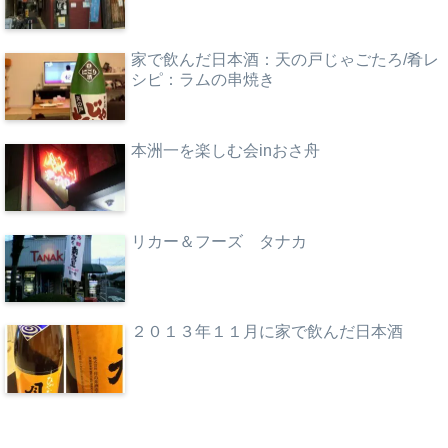
家で飲んだ日本酒：天の戸じゃごたろ/肴レ
シピ：ラムの串焼き
本洲一を楽しむ会inおさ舟
リカー＆フーズ タナカ
２０１３年１１月に家で飲んだ日本酒