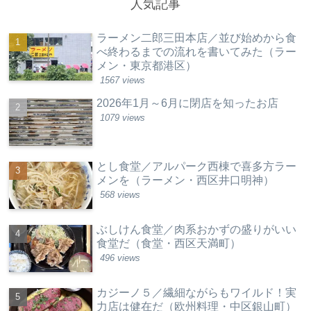
人気記事
ラーメン二郎三田本店／並び始めから食
べ終わるまでの流れを書いてみた（ラー
メン・東京都港区）
1567 views
2026年1月～6月に閉店を知ったお店
1079 views
とし食堂／アルパーク西棟で喜多方ラー
メンを（ラーメン・西区井口明神）
568 views
ぶしけん食堂／肉系おかずの盛りがいい
食堂だ（食堂・西区天満町）
496 views
カジーノ５／繊細ながらもワイルド！実
力店は健在だ（欧州料理・中区銀山町）