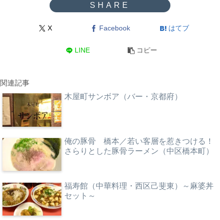
X
Facebook
はてブ
LINE
コピー
関連記事
木屋町サンボア（バー・京都府）
俺の豚骨 橋本／若い客層を惹きつける！
さらりとした豚骨ラーメン（中区橋本町）
福寿館（中華料理・西区己斐東）～麻婆丼
セット～