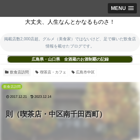
MENU
大丈夫、人生なんとかなるものさ！
掲載店数2,000店超。グルメ（美食家）ではないけど、足で稼いだ飲食店
情報を載せたブログです。
広島県・山口県 全酒蔵のお酒制覇の記録
飲食店訪問
喫茶店・カフェ
広島市中区
飲食店訪問
2017.12.21
2023.12.14
則（喫茶店・中区南千田西町）