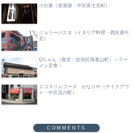
小出家（居酒屋・中区富士見町）
ジョリーパスタ（イタリア料理・西区庚午
北）
Qちゃん（食堂・佐伯区海老山町）～ラー
メン定食～
エコスリムフーズ かなりや（テイクアウ
ト・中区流川町）