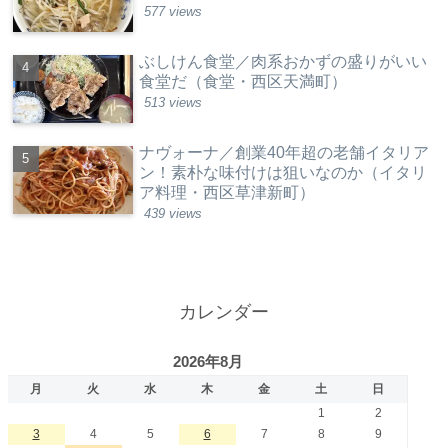
577 views
ぶしけん食堂／肉系おかずの盛りがいい
食堂だ（食堂・西区天満町）
513 views
ナヴォーナ／創業40年超の老舗イタリア
ン！素朴な味付けは狙いなのか（イタリ
ア料理・西区草津新町）
439 views
カレンダー
2026年8月
月
火
水
木
金
土
日
1
2
3
4
5
6
7
8
9