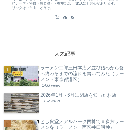
洋カープ・将棋（観る将）・有馬記念・NISAにも関心があります。
リンクはご自由にどうぞ。
人気記事
ラーメン二郎三田本店／並び始めから食
べ終わるまでの流れを書いてみた（ラー
メン・東京都港区）
1433 views
2026年1月～6月に閉店を知ったお店
1152 views
とし食堂／アルパーク西棟で喜多方ラー
メンを（ラーメン・西区井口明神）