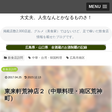
MENU
大丈夫、人生なんとかなるものさ！
掲載店数2,000店超。グルメ（美食家）ではないけど、足で稼いだ飲食店
情報を載せたブログです。
広島県・山口県 全酒蔵のお酒制覇の記録
飲食店訪問
中華・台湾・韓国料理
広島市南区
飲食店訪問
2017.04.25
2023.12.13
東来軒荒神店２（中華料理・南区荒神
町）