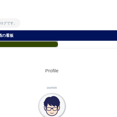
！
ブログです。
酒の看板
Profile
oomin