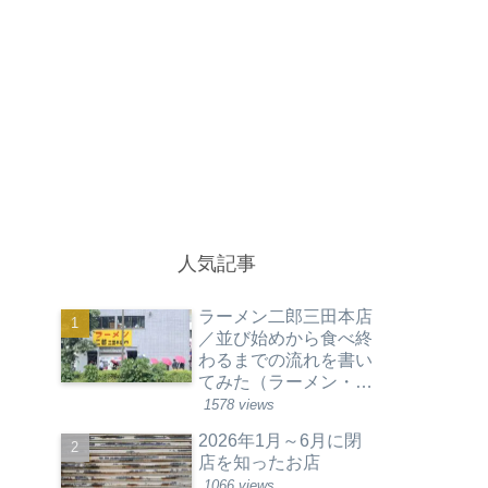
人気記事
ラーメン二郎三田本店
／並び始めから食べ終
わるまでの流れを書い
てみた（ラーメン・東
京都港区）
1578 views
2026年1月～6月に閉
店を知ったお店
1066 views