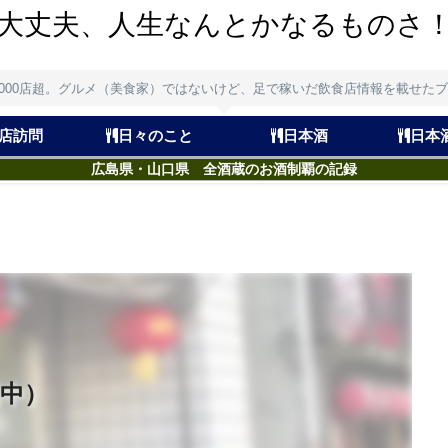
大丈夫、人生なんとかなるものさ
,000店超。グルメ（美食家）ではないけど、足で稼いだ飲食店情報を載せた
店訪問
日々のこと
日本酒
日本
広島県・山口県 全酒蔵のお酒制覇の記録
中）