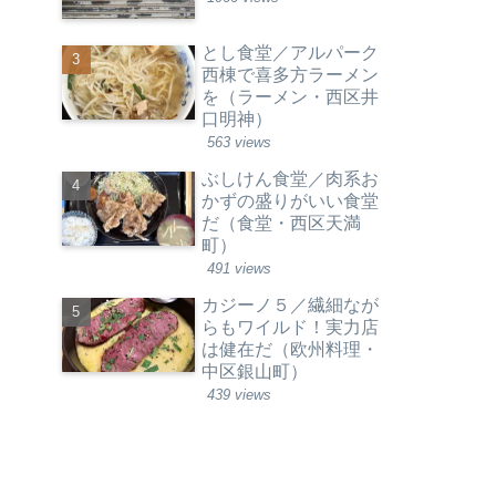
とし食堂／アルパーク
西棟で喜多方ラーメン
を（ラーメン・西区井
口明神）
563 views
ぶしけん食堂／肉系お
かずの盛りがいい食堂
だ（食堂・西区天満
町）
491 views
カジーノ５／繊細なが
らもワイルド！実力店
は健在だ（欧州料理・
中区銀山町）
439 views