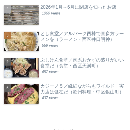
2026年1月～6月に閉店を知ったお店
1060 views
とし食堂／アルパーク西棟で喜多方ラー
メンを（ラーメン・西区井口明神）
559 views
ぶしけん食堂／肉系おかずの盛りがいい
食堂だ（食堂・西区天満町）
487 views
カジーノ５／繊細ながらもワイルド！実
力店は健在だ（欧州料理・中区銀山町）
437 views