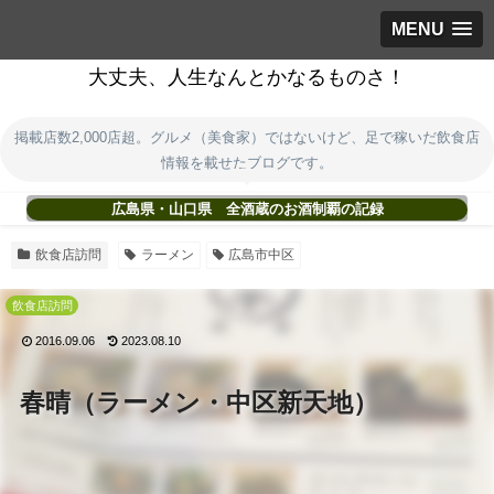
MENU
大丈夫、人生なんとかなるものさ！
掲載店数2,000店超。グルメ（美食家）ではないけど、足で稼いだ飲食店
情報を載せたブログです。
広島県・山口県 全酒蔵のお酒制覇の記録
飲食店訪問
ラーメン
広島市中区
飲食店訪問
2016.09.06
2023.08.10
春晴（ラーメン・中区新天地）