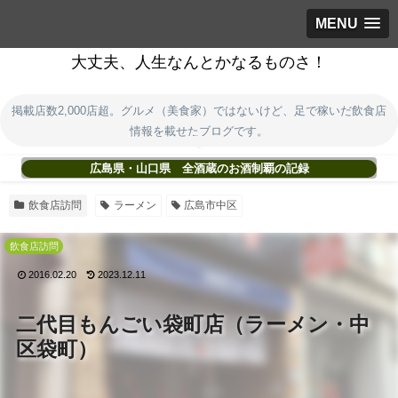
MENU
大丈夫、人生なんとかなるものさ！
掲載店数2,000店超。グルメ（美食家）ではないけど、足で稼いだ飲食店
情報を載せたブログです。
広島県・山口県 全酒蔵のお酒制覇の記録
飲食店訪問
ラーメン
広島市中区
飲食店訪問
2016.02.20
2023.12.11
二代目もんごい袋町店（ラーメン・中
区袋町）