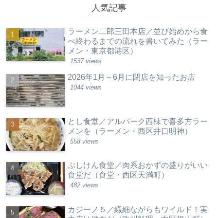
人気記事
ラーメン二郎三田本店／並び始めから食
べ終わるまでの流れを書いてみた（ラー
メン・東京都港区）
1537 views
2026年1月～6月に閉店を知ったお店
1044 views
とし食堂／アルパーク西棟で喜多方ラー
メンを（ラーメン・西区井口明神）
558 views
ぶしけん食堂／肉系おかずの盛りがいい
食堂だ（食堂・西区天満町）
482 views
カジーノ５／繊細ながらもワイルド！実