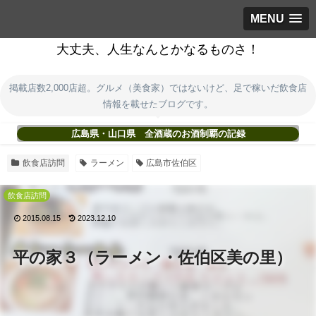
MENU
大丈夫、人生なんとかなるものさ！
掲載店数2,000店超。グルメ（美食家）ではないけど、足で稼いだ飲食店
情報を載せたブログです。
広島県・山口県 全酒蔵のお酒制覇の記録
飲食店訪問
ラーメン
広島市佐伯区
飲食店訪問
2015.08.15
2023.12.10
平の家３（ラーメン・佐伯区美の里）