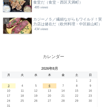
食堂だ（食堂・西区天満町）
485 views
カジーノ５／繊細ながらもワイルド！実
力店は健在だ（欧州料理・中区銀山町）
434 views
カレンダー
2026年8月
月
火
水
木
金
土
日
1
2
3
4
5
6
7
8
9
10
11
12
13
14
15
16
17
18
19
20
21
22
23
24
25
26
27
28
29
30
31