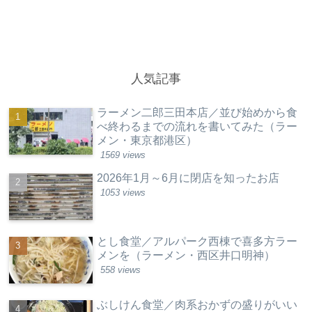
人気記事
ラーメン二郎三田本店／並び始めから食
べ終わるまでの流れを書いてみた（ラー
メン・東京都港区）
1569 views
2026年1月～6月に閉店を知ったお店
1053 views
とし食堂／アルパーク西棟で喜多方ラー
メンを（ラーメン・西区井口明神）
558 views
ぶしけん食堂／肉系おかずの盛りがいい