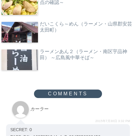
点の確認～
だいこくら～めん（ラーメン・山県郡安芸
太田町）
ラーメンあん２（ラーメン・南区宇品神
田） ～広島風中華そば～
カーラー
2015年7月30日 3:32 PM
SECRET: 0