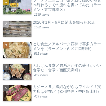
ラーメン二郎三田本店／並び始めから食
べ終わるまでの流れを書いてみた（ラー
メン・東京都港区）
1550 views
2026年1月～6月に閉店を知ったお店
1062 views
とし食堂／アルパーク西棟で喜多方ラー
メンを（ラーメン・西区井口明神）
561 views
ぶしけん食堂／肉系おかずの盛りがいい
食堂だ（食堂・西区天満町）
489 views
カジーノ５／繊細ながらもワイルド！実
力店は健在だ（欧州料理・中区銀山町）
439 views