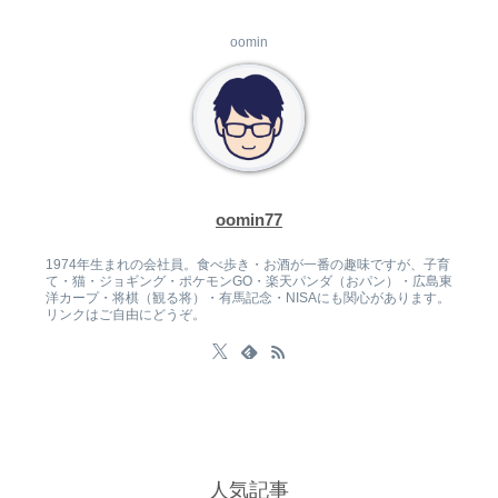
oomin
oomin77
1974年生まれの会社員。食べ歩き・お酒が一番の趣味ですが、子育
て・猫・ジョギング・ポケモンGO・楽天パンダ（おパン）・広島東
洋カープ・将棋（観る将）・有馬記念・NISAにも関心があります。
リンクはご自由にどうぞ。
人気記事