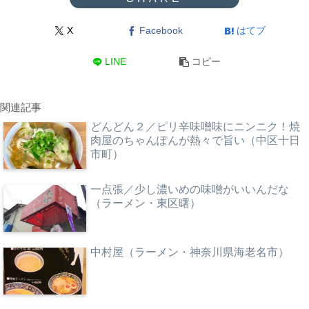
X
Facebook
はてブ
LINE
コピー
関連記事
どんどん２／ピリ辛味噌味にニンニク！焼
肉屋のちゃんぽんが熱々で旨い（中区十日
市町）
一点張／少し濃いめの味噌がいいんだな
（ラーメン・東区曙）
中村屋（ラーメン・神奈川県海老名市）