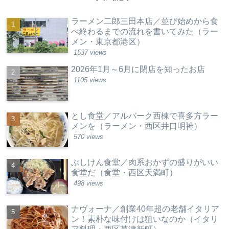
ラーメン二郎三田本店／並び始めから食
べ終わるまでの流れを書いてみた（ラー
メン・東京都港区）
1537 views
2026年1月～6月に閉店を知ったお店
1105 views
とし食堂／アルパーク西棟で喜多方ラー
メンを（ラーメン・西区井口明神）
570 views
ぶしけん食堂／肉系おかずの盛りがいい
食堂だ（食堂・西区天満町）
498 views
ナヴォーナ／創業40年超の老舗イタリア
ン！素朴な味付けは狙いなのか（イタリ