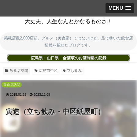
MENU
大丈夫、人生なんとかなるものさ！
掲載店数2,000店超。グルメ（美食家）ではないけど、足で稼いだ飲食店
情報を載せたブログです。
広島県・山口県 全酒蔵のお酒制覇の記録
飲食店訪問
広島市中区
立ち飲み
飲食店訪問
2015.01.29
2023.12.09
寅造（立ち飲み・中区紙屋町）