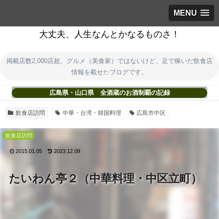
MENU
大丈夫、人生なんとかなるものさ！
掲載店数2,000店超。グルメ（美食家）ではないけど、足で稼いだ飲食店
情報を載せたブログです。
広島県・山口県 全酒蔵のお酒制覇の記録
飲食店訪問
中華・台湾・韓国料理
広島市中区
飲食店訪問
2015.01.05
2023.12.09
たいわん亭２（中華料理・中区立町）