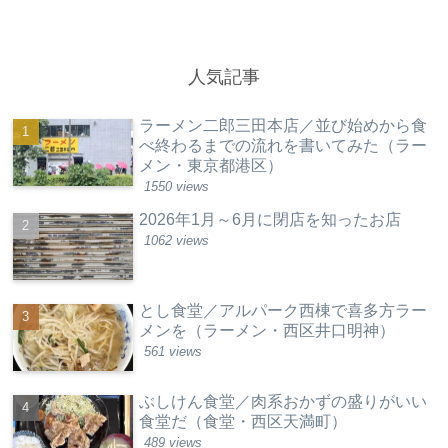
人気記事
ラーメン二郎三田本店／並び始めから食
べ終わるまでの流れを書いてみた（ラー
メン・東京都港区）
1550 views
2026年1月～6月に閉店を知ったお店
1062 views
とし食堂／アルパーク西棟で喜多方ラー
メンを（ラーメン・西区井口明神）
561 views
ぶしけん食堂／肉系おかずの盛りがいい
食堂だ（食堂・西区天満町）
489 views