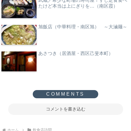
武蔵／希少な町場の寿司屋！すし定食食べ
たけど本当は上にぎりを…（南区霞）
旭飯店（中華料理・南区旭） ～大滷麺～
あさつき（居酒屋・西区己斐本町）
コメントを書き込む
ホーム
飲食店訪問