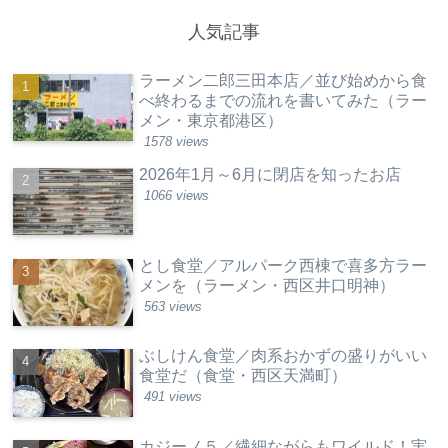
人気記事
ラーメン二郎三田本店／並び始めから食
べ終わるまでの流れを書いてみた（ラー
メン・東京都港区）
1578 views
2026年1月～6月に閉店を知ったお店
1066 views
とし食堂／アルパーク西棟で喜多方ラー
メンを（ラーメン・西区井口明神）
563 views
ぶしけん食堂／肉系おかずの盛りがいい
食堂だ（食堂・西区天満町）
491 views
カジーノ５／繊細ながらもワイルド！実