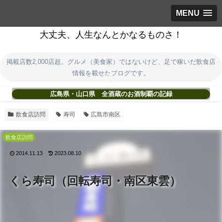
MENU
大丈夫、人生なんとかなるものさ！
掲載店数2,000店超。グルメ（美食家）ではないけど、足で稼いだ飲食店
情報を載せたブログです。
広島県・山口県 全酒蔵のお酒制覇の記録
飲食店訪問
寿司
広島市南区
飲食店訪問
2014.11.13
2023.08.10
くら寿司（回転寿司・南区東雲）