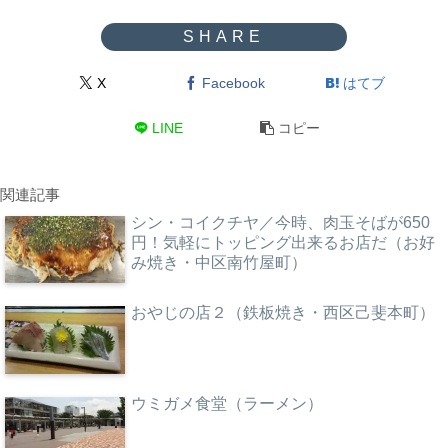
X
Facebook
はてブ
LINE
コピー
関連記事
シン・コイクチヤ／今時、肉玉そばが650
円！気軽にトッピング出来るお店だ（お好
み焼き・中区南竹屋町）
おやじの店２（鉄板焼き・西区己斐本町）
ウミガメ食堂（ラーメン）