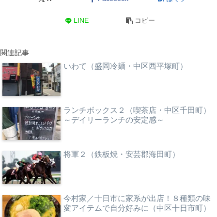
LINE
コピー
関連記事
いわて（盛岡冷麺・中区西平塚町）
ランチボックス２（喫茶店・中区千田町）
～デイリーランチの安定感～
将軍２（鉄板焼・安芸郡海田町）
今村家／十日市に家系が出店！８種類の味
変アイテムで自分好みに（中区十日市町）