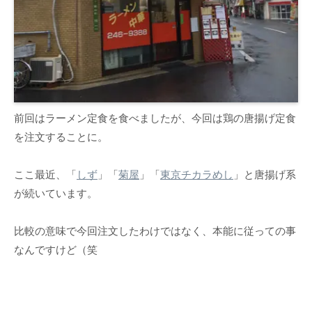
前回はラーメン定食を食べましたが、今回は鶏の唐揚げ定食
を注文することに。
ここ最近、「
しず
」「
菊屋
」「
東京チカラめし
」と唐揚げ系
が続いています。
比較の意味で今回注文したわけではなく、本能に従っての事
なんですけど（笑