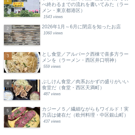
べ終わるまでの流れを書いてみた（ラー
メン・東京都港区）
1543 views
2026年1月～6月に閉店を知ったお店
1060 views
とし食堂／アルパーク西棟で喜多方ラー
メンを（ラーメン・西区井口明神）
559 views
ぶしけん食堂／肉系おかずの盛りがいい
食堂だ（食堂・西区天満町）
487 views
カジーノ５／繊細ながらもワイルド！実
力店は健在だ（欧州料理・中区銀山町）
437 views