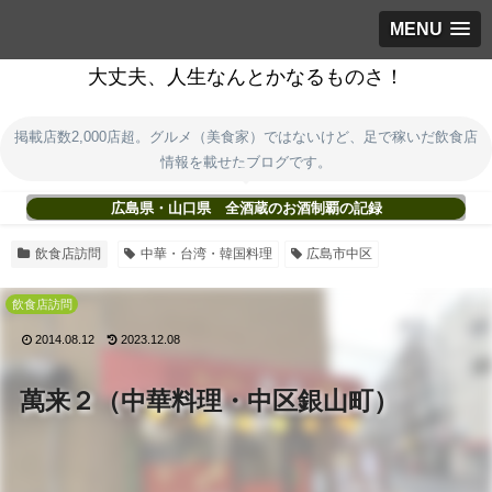
MENU
大丈夫、人生なんとかなるものさ！
掲載店数2,000店超。グルメ（美食家）ではないけど、足で稼いだ飲食店
情報を載せたブログです。
広島県・山口県 全酒蔵のお酒制覇の記録
飲食店訪問
中華・台湾・韓国料理
広島市中区
飲食店訪問
2014.08.12
2023.12.08
萬来２（中華料理・中区銀山町）