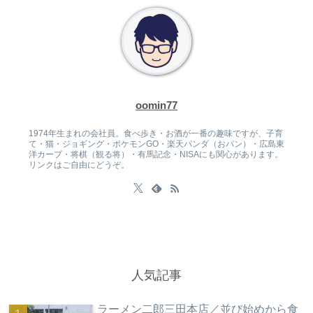
oomin77
1974年生まれの会社員。食べ歩き・お酒が一番の趣味ですが、子育
て・猫・ジョギング・ポケモンGO・楽天パンダ（おパン）・広島東
洋カープ・将棋（観る将）・有馬記念・NISAにも関心があります。
リンクはご自由にどうぞ。
人気記事
ラーメン二郎三田本店／並び始めから食