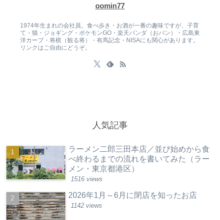
oomin77
1974年生まれの会社員。食べ歩き・お酒が一番の趣味ですが、子育
て・猫・ジョギング・ポケモンGO・楽天パンダ（おパン）・広島東
洋カープ・将棋（観る将）・有馬記念・NISAにも関心があります。
リンクはご自由にどうぞ。
人気記事
ラーメン二郎三田本店／並び始めから食
べ終わるまでの流れを書いてみた（ラー
メン・東京都港区）
1516 views
2026年1月～6月に閉店を知ったお店
1142 views