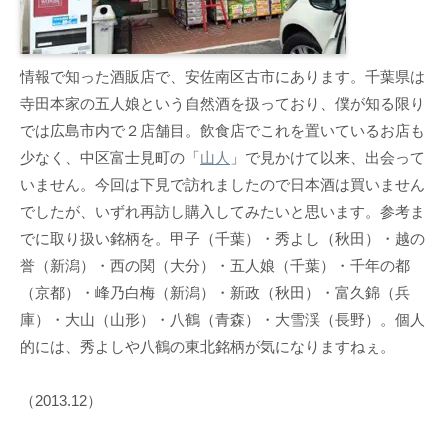
情報で知った酒販店で、安佐南区古市にあります。千葉県は
寺田本家の五人娘という自然酒を扱っており、僕が知る限り
では広島市内で２店舗目。飲食店でこれを置いているお店も
少なく、中区富士見町の「
山人
」で見かけて以来、出会って
いません。今回は下見で訪れましたので日本酒は買いません
でしたが、いずれ再訪し購入してみたいと思います。参考ま
でに取り扱い銘柄を。甲子（千葉）・秀よし（秋田）・越の
誉（新潟）・西の関（大分）・五人娘（千葉）・千年の都
（京都）・峰乃白梅（新潟）・新政（秋田）・富久錦（兵
庫）・大山（山形）・八鶴（青森）・大雪渓（長野）。個人
的には、秀よしや八鶴の東北銘柄が気になりますねぇ。
（2013.12）