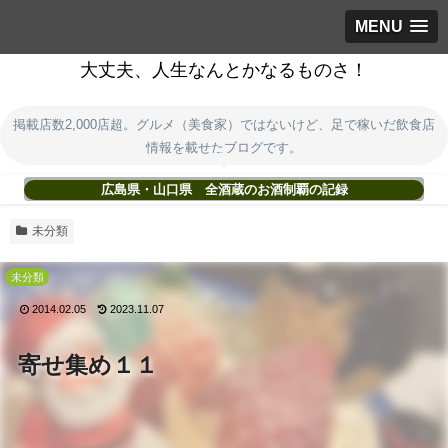
MENU
大丈夫、人生なんとかなるものさ！
掲載店数2,000店超。グルメ（美食家）ではないけど、足で稼いだ飲食店
情報を載せたブログです。
広島県・山口県 全酒蔵のお酒制覇の記録
未分類
未分類
2014.02.05
2023.11.07
寄せ集め１１