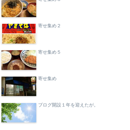
寄せ集め２
寄せ集め５
寄せ集め
ブログ開設１年を迎えたが。