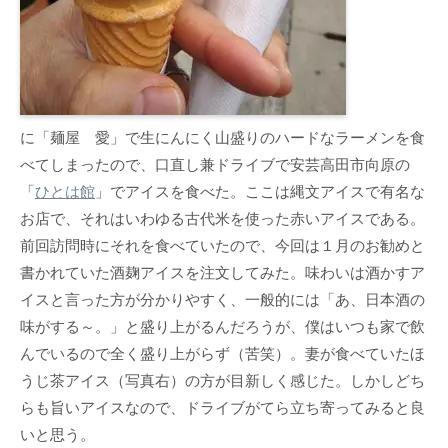
に「麺屋 愛」で生にんにく山盛りのハードなラーメンを食
べてしまったので、口直し兼ドライブで安芸高田市向原の
「
ひとは館
」でアイスを食べた。ここは縄文アイスで有名な
お店で、それはいわゆる古代米を使った赤いアイスである。
前回訪問時にそれを食べていたので、今回は１月のお勧めと
書かれていた酒麹アイスを注文してみた。味わいは酒かすア
イスと言った方が分かりやすく、一般的には「あ、日本酒の
味がする～。」と盛り上がるんだろうが、僕はいつも家で飲
んでいるので全く盛り上がらず（苦笑）。妻が食べていたほ
うじ茶アイス（写真右）の方が目新しく感じた。しかしどち
らも旨いアイスなので、ドライブがてら立ち寄ってみると良
いと思う。