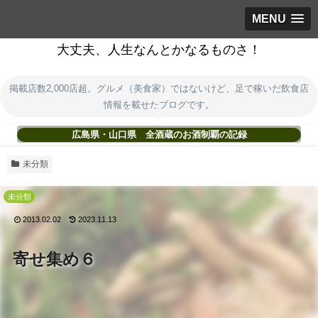
MENU
大丈夫、人生なんとかなるものさ！
掲載店数2,000店超。グルメ（美食家）ではないけど、足で稼いだ飲食店
情報を載せたブログです。
広島県・山口県 全酒蔵のお酒制覇の記録
未分類
未分類
2013.02.02
2023.11.13
寄せ集め６