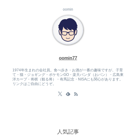
oomin
oomin77
1974年生まれの会社員。食べ歩き・お酒が一番の趣味ですが、子育
て・猫・ジョギング・ポケモンGO・楽天パンダ（おパン）・広島東
洋カープ・将棋（観る将）・有馬記念・NISAにも関心があります。
リンクはご自由にどうぞ。
人気記事