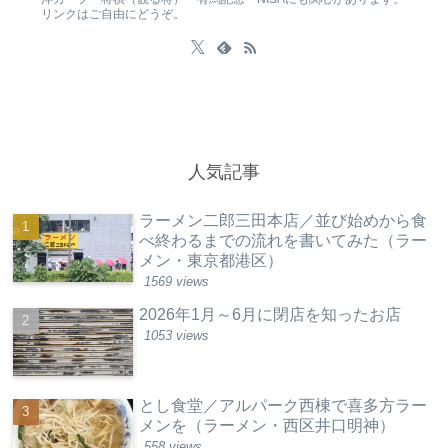
リンクはご自由にどうぞ。
人気記事
ラーメン二郎三田本店／並び始めから食
べ終わるまでの流れを書いてみた（ラー
メン・東京都港区）
1569 views
2026年1月～6月に閉店を知ったお店
1053 views
とし食堂／アルパーク西棟で喜多方ラー
メンを（ラーメン・西区井口明神）
558 views