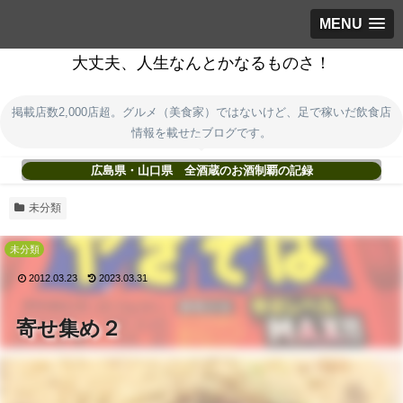
MENU
大丈夫、人生なんとかなるものさ！
掲載店数2,000店超。グルメ（美食家）ではないけど、足で稼いだ飲食店
情報を載せたブログです。
広島県・山口県 全酒蔵のお酒制覇の記録
未分類
未分類
2012.03.23
2023.03.31
寄せ集め２