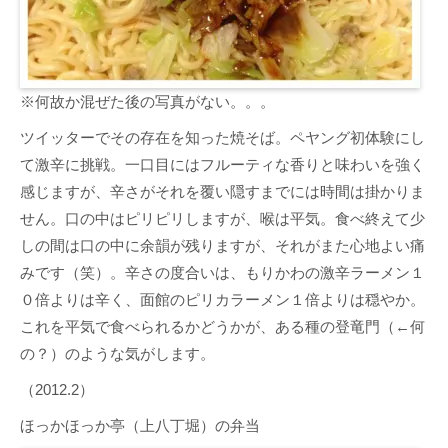
※何故か混ぜた後の写真がない。。。
ツイッターでその存在を知った焼そば。ペヤング初体験にし
て激辛に挑戦。一口目にはフルーティな香りと味わいを強く
感じますが、辛さがそれを覆い隠すまでには時間は掛かりま
せん。口の中はピリピリしますが、喉は平気。食べ終えて少
しの間は口の中に余韻が残りますが、それがまた心地よい痛
みです（笑）。辛さの度合いは、もりかわの激辛ラーメン１
０倍よりは辛く、面館のピリカラーメン１倍よりは穏やか。
これを平気で食べられるかどうかが、ある種の登竜門（←何
の？）のような気がします。
（2012.2）
ほっかほっか亭（上八丁堀）の弁当