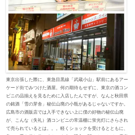
東京出張した際に、東急目黒線「武蔵小山」駅前にあるアー
ケード街でみつけた酒屋。何の期待もせずに、東京の酒コン
ビニの品揃えを見るために入店したんですが、なんと秋田県
の銘酒「雪の芽舎」秘伝山廃の小瓶があるじゃないですか。
広島市の酒販店では入手できない上に僕の好物の秘伝山廃
が、こんな（失礼）酒コンビニの常温棚に蛍光灯にさらされ
て売られているとは。。。軽くショックを受けるとともに、