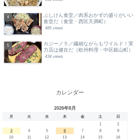
ぶしけん食堂／肉系おかずの盛りがいい
食堂だ（食堂・西区天満町）
485 views
カジーノ５／繊細ながらもワイルド！実
力店は健在だ（欧州料理・中区銀山町）
434 views
カレンダー
2026年8月
月
火
水
木
金
土
日
1
2
3
4
5
6
7
8
9
10
11
12
13
14
15
16