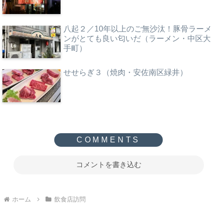
八起２／10年以上のご無沙汰！豚骨ラーメ
ンがとても良い匂いだ（ラーメン・中区大
手町）
せせらぎ３（焼肉・安佐南区緑井）
コメントを書き込む
ホーム
飲食店訪問