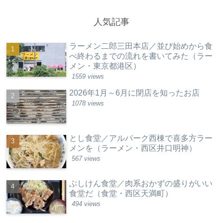
人気記事
ラーメン二郎三田本店／並び始めから食
べ終わるまでの流れを書いてみた（ラー
メン・東京都港区）
1559 views
2026年1月～6月に閉店を知ったお店
1078 views
とし食堂／アルパーク西棟で喜多方ラー
メンを（ラーメン・西区井口明神）
567 views
ぶしけん食堂／肉系おかずの盛りがいい
食堂だ（食堂・西区天満町）
494 views