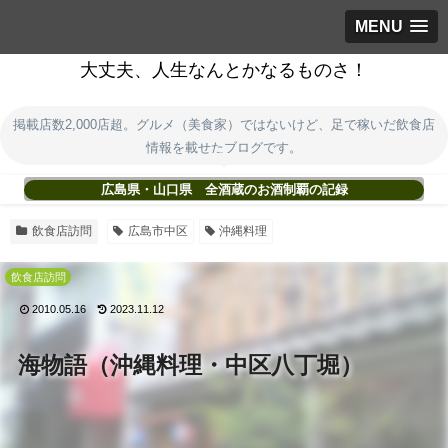
MENU
大丈夫、人生なんとかなるものさ！
掲載店数2,000店超。グルメ（美食家）ではないけど、足で稼いだ飲食店
情報を載せたブログです。
広島県・山口県 全酒蔵のお酒制覇の記録
飲食店訪問
広島市中区
沖縄料理
飲食店訪問
2010.05.16
2023.11.12
海物語（沖縄料理・中区八丁堀）