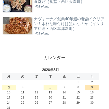
食堂だ（食堂・西区天満町）
498 views
ナヴォーナ／創業40年超の老舗イタリア
ン！素朴な味付けは狙いなのか（イタリ
ア料理・西区草津新町）
421 views
カレンダー
2026年8月
月
火
水
木
金
土
日
1
2
3
4
5
6
7
8
9
10
11
12
13
14
15
16
17
18
19
20
21
22
23
24
25
26
27
28
29
30
31