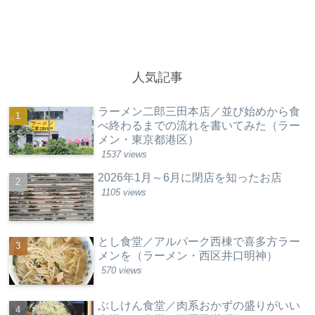
人気記事
ラーメン二郎三田本店／並び始めから食
べ終わるまでの流れを書いてみた（ラー
メン・東京都港区）
1537 views
2026年1月～6月に閉店を知ったお店
1105 views
とし食堂／アルパーク西棟で喜多方ラー
メンを（ラーメン・西区井口明神）
570 views
ぶしけん食堂／肉系おかずの盛りがいい