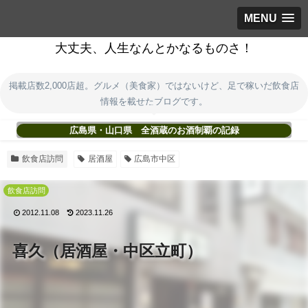
MENU
大丈夫、人生なんとかなるものさ！
掲載店数2,000店超。グルメ（美食家）ではないけど、足で稼いだ飲食店
情報を載せたブログです。
広島県・山口県 全酒蔵のお酒制覇の記録
飲食店訪問
居酒屋
広島市中区
飲食店訪問
2012.11.08
2023.11.26
喜久（居酒屋・中区立町）