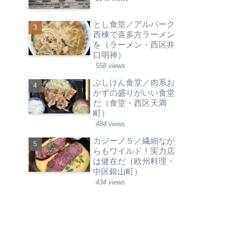
とし食堂／アルパーク
西棟で喜多方ラーメン
を（ラーメン・西区井
口明神）
558 views
ぶしけん食堂／肉系お
かずの盛りがいい食堂
だ（食堂・西区天満
町）
484 views
カジーノ５／繊細なが
らもワイルド！実力店
は健在だ（欧州料理・
中区銀山町）
434 views