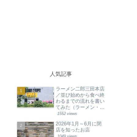
人気記事
ラーメン二郎三田本店
／並び始めから食べ終
わるまでの流れを書い
てみた（ラーメン・東
京都港区）
1552 views
2026年1月～6月に閉
店を知ったお店
1049 views