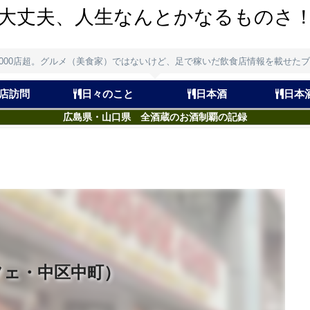
大丈夫、人生なんとかなるものさ
,000店超。グルメ（美食家）ではないけど、足で稼いだ飲食店情報を載せた
店訪問
日々のこと
日本酒
日本
広島県・山口県 全酒蔵のお酒制覇の記録
（カフェ・中区中町）