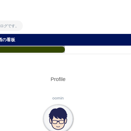
！
ブログです。
酒の看板
Profile
oomin