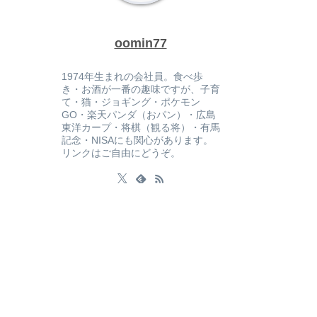
oomin77
1974年生まれの会社員。食べ歩
き・お酒が一番の趣味ですが、子育
て・猫・ジョギング・ポケモン
GO・楽天パンダ（おパン）・広島
東洋カープ・将棋（観る将）・有馬
記念・NISAにも関心があります。
リンクはご自由にどうぞ。