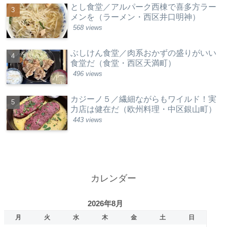
とし食堂／アルパーク西棟で喜多方ラー
メンを（ラーメン・西区井口明神）
568 views
ぶしけん食堂／肉系おかずの盛りがいい
食堂だ（食堂・西区天満町）
496 views
カジーノ５／繊細ながらもワイルド！実
力店は健在だ（欧州料理・中区銀山町）
443 views
カレンダー
2026年8月
月
火
水
木
金
土
日