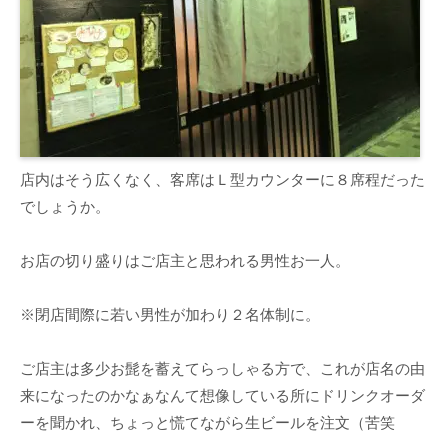
店内はそう広くなく、客席はＬ型カウンターに８席程だった
でしょうか。
お店の切り盛りはご店主と思われる男性お一人。
※閉店間際に若い男性が加わり２名体制に。
ご店主は多少お髭を蓄えてらっしゃる方で、これが店名の由
来になったのかなぁなんて想像している所にドリンクオーダ
ーを聞かれ、ちょっと慌てながら生ビールを注文（苦笑