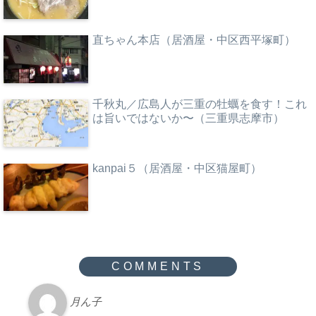
直ちゃん本店（居酒屋・中区西平塚町）
千秋丸／広島人が三重の牡蠣を食す！これ
は旨いではないか〜（三重県志摩市）
kanpai５（居酒屋・中区猫屋町）
月ん子