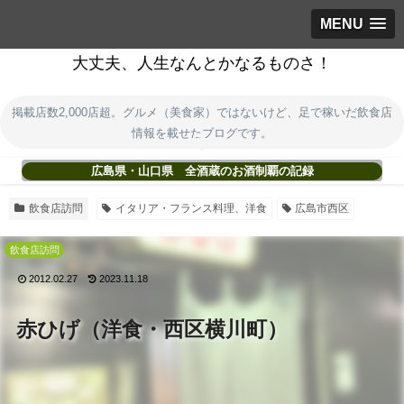
MENU
大丈夫、人生なんとかなるものさ！
掲載店数2,000店超。グルメ（美食家）ではないけど、足で稼いだ飲食店
情報を載せたブログです。
広島県・山口県 全酒蔵のお酒制覇の記録
飲食店訪問
イタリア・フランス料理、洋食
広島市西区
飲食店訪問
2012.02.27
2023.11.18
赤ひげ（洋食・西区横川町）