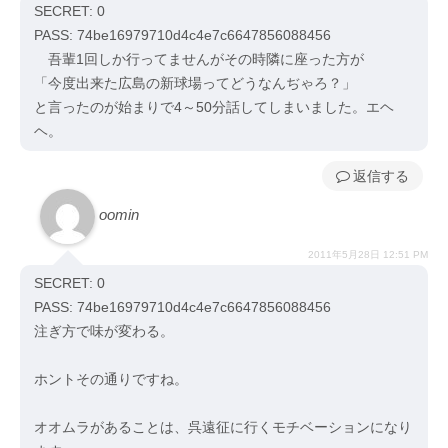
SECRET: 0
PASS: 74be16979710d4c4e7c6647856088456
吾輩1回しか行ってませんがその時隣に座った方が
「今度出来た広島の新球場ってどうなんぢゃろ？」
と言ったのが始まりで4～50分話してしまいました。エヘ
ヘ。
返信
oomin
2011年5月28日 12:51 PM
SECRET: 0
PASS: 74be16979710d4c4e7c6647856088456
注ぎ方で味が変わる。
ホントその通りですね。
オオムラがあることは、呉遠征に行くモチベーションになり