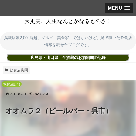
MENU
大丈夫、人生なんとかなるものさ！
掲載店数2,000店超。グルメ（美食家）ではないけど、足で稼いだ飲食店
情報を載せたブログです。
広島県・山口県 全酒蔵のお酒制覇の記録
飲食店訪問
飲食店訪問
2011.05.21
2023.03.31
オオムラ２（ビールバー・呉市）