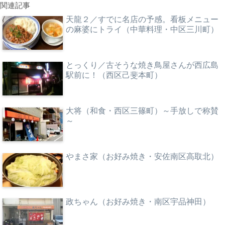
関連記事
天龍２／すでに名店の予感。看板メニュー
の麻婆にトライ（中華料理・中区三川町）
とっくり／古そうな焼き鳥屋さんが西広島
駅前に！（西区己斐本町）
大将（和食・西区三篠町）～手放しで称賛
～
やまさ家（お好み焼き・安佐南区高取北）
政ちゃん（お好み焼き・南区宇品神田）