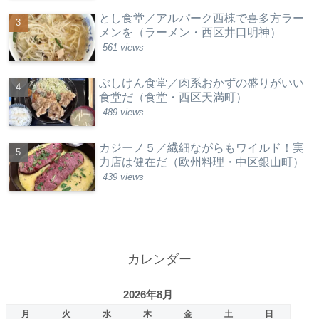
とし食堂／アルパーク西棟で喜多方ラー
メンを（ラーメン・西区井口明神）
561 views
ぶしけん食堂／肉系おかずの盛りがいい
食堂だ（食堂・西区天満町）
489 views
カジーノ５／繊細ながらもワイルド！実
力店は健在だ（欧州料理・中区銀山町）
439 views
カレンダー
2026年8月
月
火
水
木
金
土
日