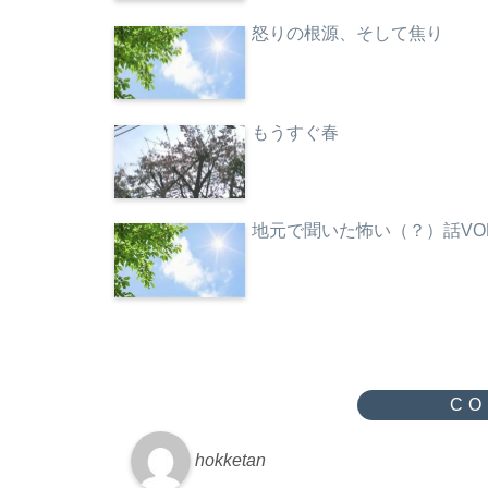
怒りの根源、そして焦り
もうすぐ春
地元で聞いた怖い（？）話VO
hokketan