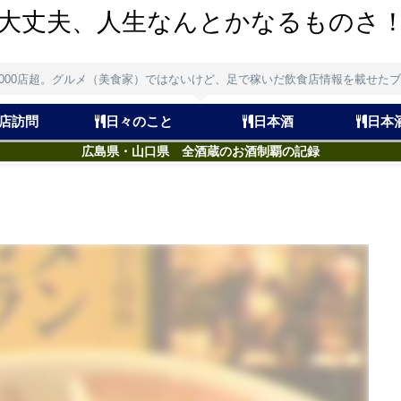
大丈夫、人生なんとかなるものさ
,000店超。グルメ（美食家）ではないけど、足で稼いだ飲食店情報を載せた
店訪問
日々のこと
日本酒
日本
広島県・山口県 全酒蔵のお酒制覇の記録