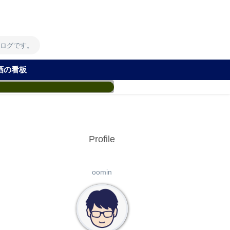
！
ブログです。
酒の看板
Profile
oomin