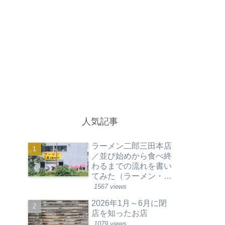
人気記事
ラーメン二郎三田本店
／並び始めから食べ終
わるまでの流れを書い
てみた（ラーメン・東
京都港区）
1567 views
2026年1月～6月に閉
店を知ったお店
1079 views