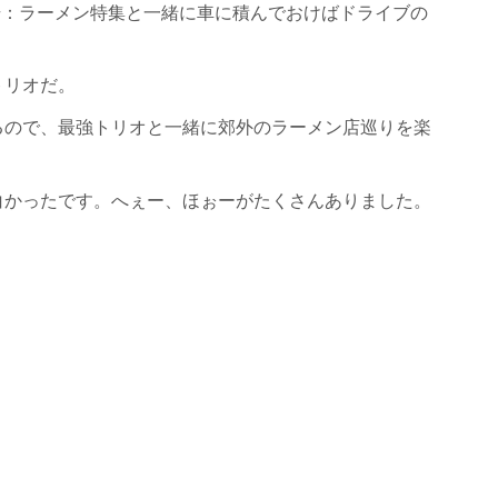
の１月号：ラーメン特集と一緒に車に積んでおけばドライブの
トリオだ。
るので、最強トリオと一緒に郊外のラーメン店巡りを楽
白かったです。へぇー、ほぉーがたくさんありました。