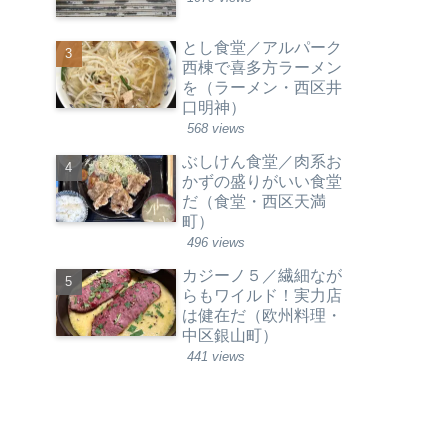
とし食堂／アルパーク
西棟で喜多方ラーメン
を（ラーメン・西区井
口明神）
568 views
ぶしけん食堂／肉系お
かずの盛りがいい食堂
だ（食堂・西区天満
町）
496 views
カジーノ５／繊細なが
らもワイルド！実力店
は健在だ（欧州料理・
中区銀山町）
441 views