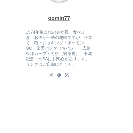
oomin77
1974年生まれの会社員。食べ歩
き・お酒が一番の趣味ですが、子育
て・猫・ジョギング・ポケモン
GO・楽天パンダ（おパン）・広島
東洋カープ・将棋（観る将）・有馬
記念・NISAにも関心があります。
リンクはご自由にどうぞ。