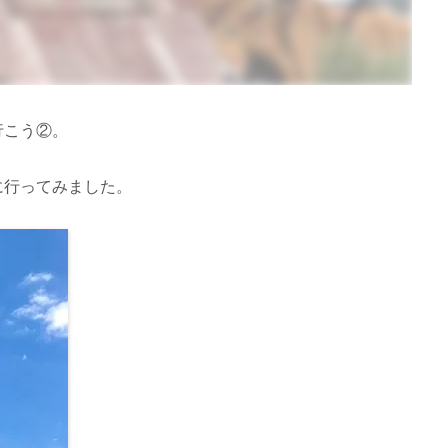
行こう②。
に行ってみました。