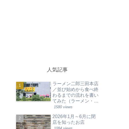
人気記事
ラーメン二郎三田本店
／並び始めから食べ終
わるまでの流れを書い
てみた（ラーメン・東
京都港区）
1580 views
2026年1月～6月に閉
店を知ったお店
1084 views