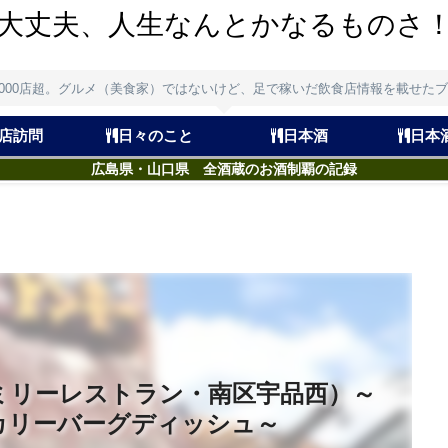
大丈夫、人生なんとかなるものさ
,000店超。グルメ（美食家）ではないけど、足で稼いだ飲食店情報を載せた
店訪問
日々のこと
日本酒
日本
広島県・山口県 全酒蔵のお酒制覇の記録
ミリーレストラン・南区宇品西）～
カリーバーグディッシュ～