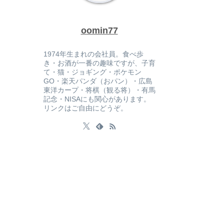
oomin77
1974年生まれの会社員。食べ歩
き・お酒が一番の趣味ですが、子育
て・猫・ジョギング・ポケモン
GO・楽天パンダ（おパン）・広島
東洋カープ・将棋（観る将）・有馬
記念・NISAにも関心があります。
リンクはご自由にどうぞ。