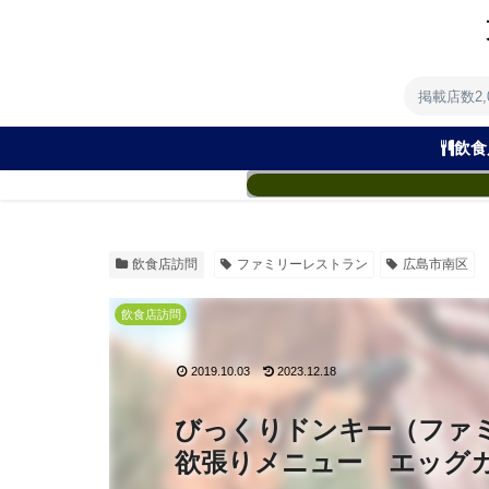
掲載店数2
飲食
飲食店訪問
ファミリーレストラン
広島市南区
飲食店訪問
2019.10.03
2023.12.18
びっくりドンキー（ファ
欲張りメニュー エッグ