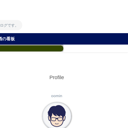
！
ブログです。
酒の看板
Profile
oomin