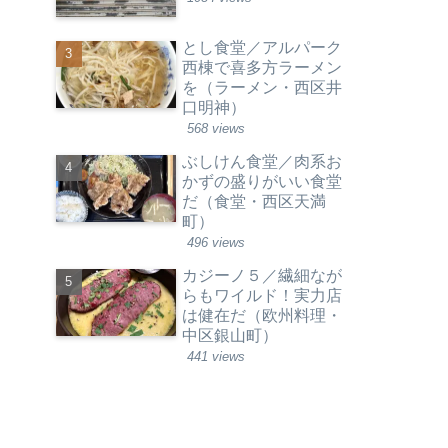
とし食堂／アルパーク
西棟で喜多方ラーメン
を（ラーメン・西区井
口明神）
568 views
ぶしけん食堂／肉系お
かずの盛りがいい食堂
だ（食堂・西区天満
町）
496 views
カジーノ５／繊細なが
らもワイルド！実力店
は健在だ（欧州料理・
中区銀山町）
441 views