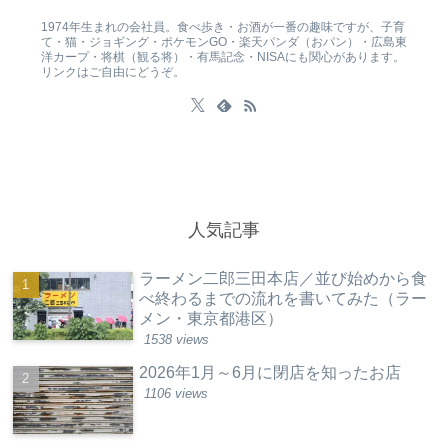
1974年生まれの会社員。食べ歩き・お酒が一番の趣味ですが、子育
て・猫・ジョギング・ポケモンGO・楽天パンダ（おパン）・広島東
洋カープ・将棋（観る将）・有馬記念・NISAにも関心があります。
リンクはご自由にどうぞ。
人気記事
ラーメン二郎三田本店／並び始めから食
べ終わるまでの流れを書いてみた（ラー
メン・東京都港区）
1538 views
2026年1月～6月に閉店を知ったお店
1106 views