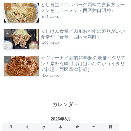
とし食堂／アルパーク西棟で喜多方ラー
メンを（ラーメン・西区井口明神）
571 views
ぶしけん食堂／肉系おかずの盛りがいい
食堂だ（食堂・西区天満町）
499 views
ナヴォーナ／創業40年超の老舗イタリア
ン！素朴な味付けは狙いなのか（イタリ
ア料理・西区草津新町）
422 views
カレンダー
2026年8月
月
火
水
木
金
土
日