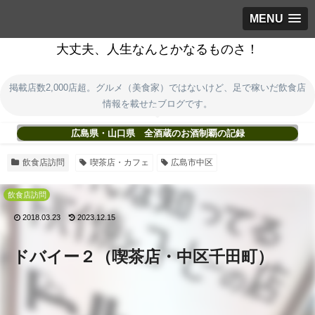
MENU
大丈夫、人生なんとかなるものさ！
掲載店数2,000店超。グルメ（美食家）ではないけど、足で稼いだ飲食店
情報を載せたブログです。
広島県・山口県 全酒蔵のお酒制覇の記録
飲食店訪問
喫茶店・カフェ
広島市中区
飲食店訪問
2018.03.23
2023.12.15
ドバイー２（喫茶店・中区千田町）