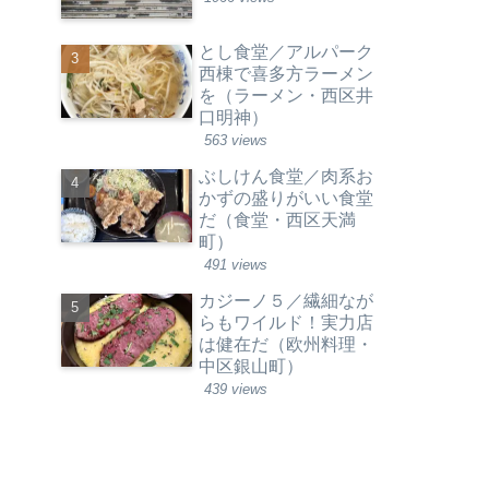
とし食堂／アルパーク
西棟で喜多方ラーメン
を（ラーメン・西区井
口明神）
563 views
ぶしけん食堂／肉系お
かずの盛りがいい食堂
だ（食堂・西区天満
町）
491 views
カジーノ５／繊細なが
らもワイルド！実力店
は健在だ（欧州料理・
中区銀山町）
439 views