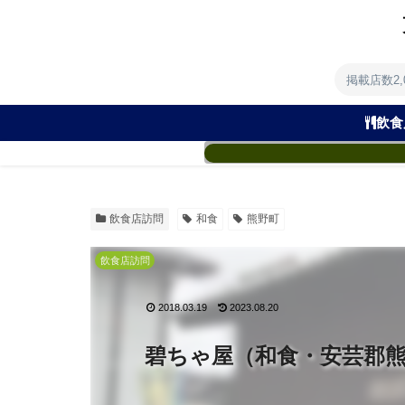
掲載店数2
飲食
飲食店訪問
和食
熊野町
飲食店訪問
2018.03.19
2023.08.20
碧ちゃ屋（和食・安芸郡