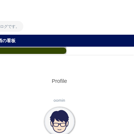
！
ブログです。
酒の看板
Profile
oomin