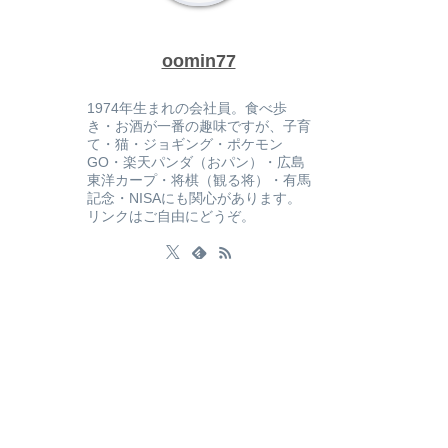
oomin77
1974年生まれの会社員。食べ歩
き・お酒が一番の趣味ですが、子育
て・猫・ジョギング・ポケモン
GO・楽天パンダ（おパン）・広島
東洋カープ・将棋（観る将）・有馬
記念・NISAにも関心があります。
リンクはご自由にどうぞ。