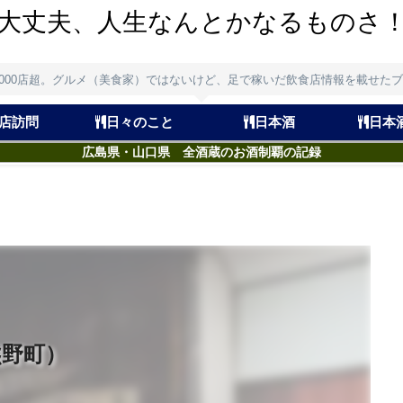
大丈夫、人生なんとかなるものさ
,000店超。グルメ（美食家）ではないけど、足で稼いだ飲食店情報を載せた
店訪問
日々のこと
日本酒
日本
広島県・山口県 全酒蔵のお酒制覇の記録
熊野町）