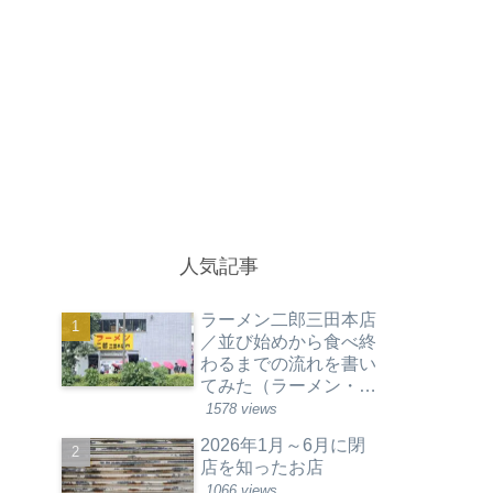
人気記事
ラーメン二郎三田本店
／並び始めから食べ終
わるまでの流れを書い
てみた（ラーメン・東
京都港区）
1578 views
2026年1月～6月に閉
店を知ったお店
1066 views