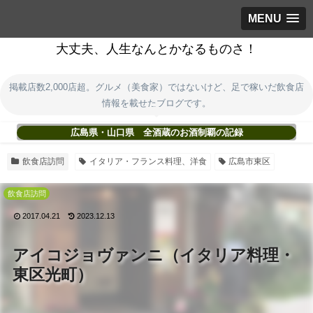
MENU
大丈夫、人生なんとかなるものさ！
掲載店数2,000店超。グルメ（美食家）ではないけど、足で稼いだ飲食店
情報を載せたブログです。
広島県・山口県 全酒蔵のお酒制覇の記録
飲食店訪問
イタリア・フランス料理、洋食
広島市東区
飲食店訪問
2017.04.21
2023.12.13
アイコジョヴァンニ（イタリア料理・
東区光町）