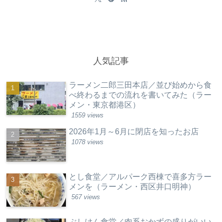
人気記事
ラーメン二郎三田本店／並び始めから食
べ終わるまでの流れを書いてみた（ラー
メン・東京都港区）
1559 views
2026年1月～6月に閉店を知ったお店
1078 views
とし食堂／アルパーク西棟で喜多方ラー
メンを（ラーメン・西区井口明神）
567 views
ぶしけん食堂／肉系おかずの盛りがいい