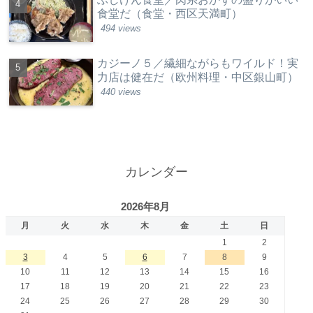
食堂だ（食堂・西区天満町）
494 views
カジーノ５／繊細ながらもワイルド！実
力店は健在だ（欧州料理・中区銀山町）
440 views
カレンダー
2026年8月
月
火
水
木
金
土
日
1
2
3
4
5
6
7
8
9
10
11
12
13
14
15
16
17
18
19
20
21
22
23
24
25
26
27
28
29
30