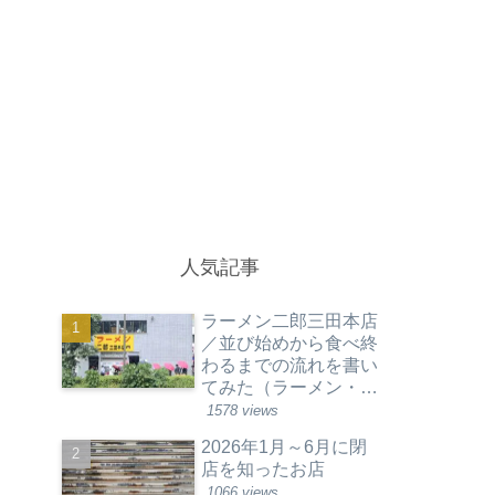
人気記事
ラーメン二郎三田本店
／並び始めから食べ終
わるまでの流れを書い
てみた（ラーメン・東
京都港区）
1578 views
2026年1月～6月に閉
店を知ったお店
1066 views