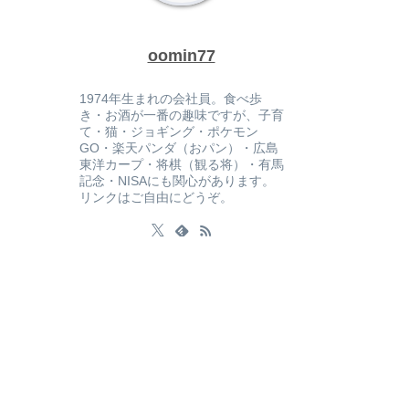
oomin77
1974年生まれの会社員。食べ歩
き・お酒が一番の趣味ですが、子育
て・猫・ジョギング・ポケモン
GO・楽天パンダ（おパン）・広島
東洋カープ・将棋（観る将）・有馬
記念・NISAにも関心があります。
リンクはご自由にどうぞ。