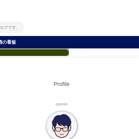
！
ブログです。
酒の看板
Profile
oomin