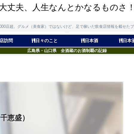
大丈夫、人生なんとかなるものさ
,000店超。グルメ（美食家）ではないけど、足で稼いだ飲食店情報を載せた
店訪問
日々のこと
日本酒
日本
広島県・山口県 全酒蔵のお酒制覇の記録
・千恵盛）