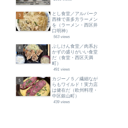
とし食堂／アルパーク
西棟で喜多方ラーメン
を（ラーメン・西区井
口明神）
563 views
ぶしけん食堂／肉系お
かずの盛りがいい食堂
だ（食堂・西区天満
町）
491 views
カジーノ５／繊細なが
らもワイルド！実力店
は健在だ（欧州料理・
中区銀山町）
439 views