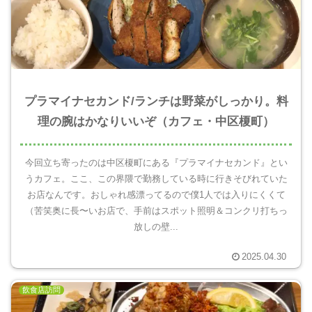
プラマイナセカンド/ランチは野菜がしっかり。料
理の腕はかなりいいぞ（カフェ・中区榎町）
今回立ち寄ったのは中区榎町にある『プラマイナセカンド』とい
うカフェ。ここ、この界隈で勤務している時に行きそびれていた
お店なんです。おしゃれ感漂ってるので僕1人では入りにくくて
（苦笑奥に長〜いお店で、手前はスポット照明＆コンクリ打ちっ
放しの壁...
2025.04.30
飲食店訪問