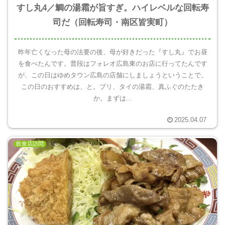
すし丸4／鯛の湯霜が旨すぎ。ハイレベルな回転寿
司だ（回転寿司・南区皆実町）
昨年亡くなった母の法要の後、母が好きだった『すし丸』でお昼
を食べたんです。普段はフォレオ広島東のお店に行ってたんです
が、この日はゆめタウン広島の店舗にしましょうということで。
この日のおすすめは、と。ブリ、タイの湯霜、真ふぐのたたき
か。まずは...
2025.04.07
飲食店訪問