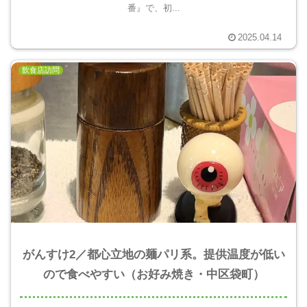
番』で、初...
2025.04.14
飲食店訪問
がんすけ2／都心立地の麺パリ系。提供温度が低い
ので食べやすい（お好み焼き・中区袋町）