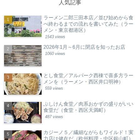
人気記事
ラーメン二郎三田本店／並び始めから食
べ終わるまでの流れを書いてみた（ラー
メン・東京都港区）
1543 views
2026年1月～6月に閉店を知ったお店
1060 views
とし食堂／アルパーク西棟で喜多方ラー
メンを（ラーメン・西区井口明神）
559 views
ぶしけん食堂／肉系おかずの盛りがいい
食堂だ（食堂・西区天満町）
487 views
カジーノ５／繊細ながらもワイルド！実
力店は健在だ（欧州料理・中区銀山町）