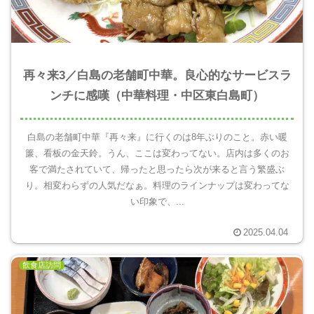
再々来3／白島の老舗町中華。良心的なサービスラ
ンチに感嘆（中華料理・中区東白島町）
白島の老舗町中華『再々来』に行くのは8年ぶりのこと。赤い暖
簾、看板の金天鈴。うん、ここは変わってない。店内は多くのお
客で満たされていて、帰ったと思ったら次が来ると言う繁盛ぶ
り。相変わらずの人気だなぁ。料理のラインナップは変わってな
い印象で、...
2025.04.04
飲食店訪問