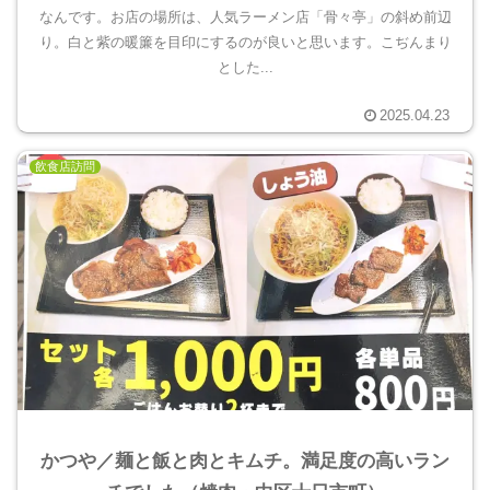
なんです。お店の場所は、人気ラーメン店「骨々亭」の斜め前辺
り。白と紫の暖簾を目印にするのが良いと思います。こぢんまり
とした...
2025.04.23
飲食店訪問
かつや／麺と飯と肉とキムチ。満足度の高いラン