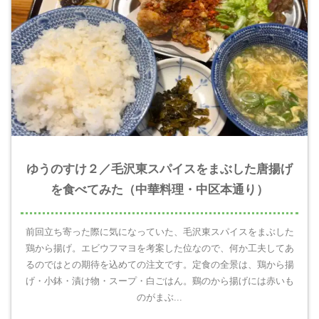
ゆうのすけ２／毛沢東スパイスをまぶした唐揚げ
を食べてみた（中華料理・中区本通り）
前回立ち寄った際に気になっていた、毛沢東スパイスをまぶした
鶏から揚げ。エビウフマヨを考案した位なので、何か工夫してあ
るのではとの期待を込めての注文です。定食の全景は、鶏から揚
げ・小鉢・漬け物・スープ・白ごはん。鷄のから揚げには赤いも
のがまぶ...