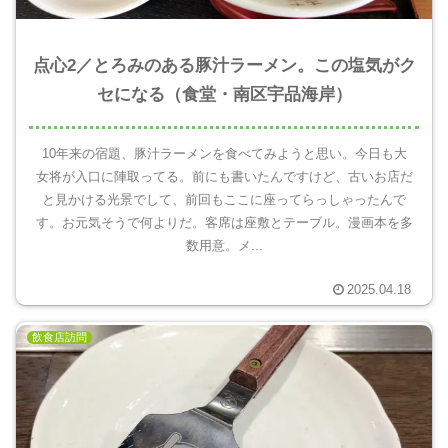
点心2／とろみのある豚汁ラーメン。この塩気がク
セになる（食堂・南区宇品海岸）
10年来の宿題、豚汁ラーメンを食べてみようと思い。今日も大
女将が入口に陣取ってる。前にも書いたんですけど、古いお店だ
と見かける光景でして、前回もここに座ってらっしゃったんで
す。お元気そうで何よりだ。客席は座敷とテーブル。漫画本を多
数用意。メ...
2025.04.18
飲食店訪問