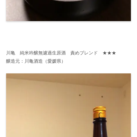
川亀 純米吟醸無濾過生原酒 責めブレンド ★★★
醸造元：川亀酒造（愛媛県）