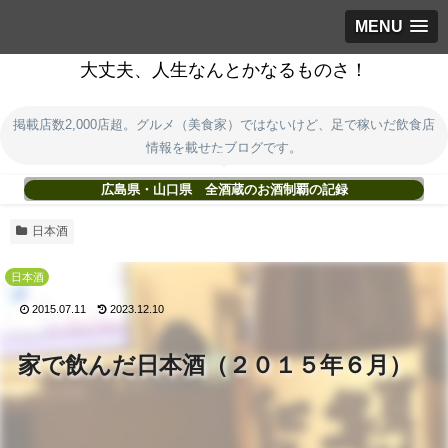
MENU
大丈夫、人生なんとかなるものさ！
掲載店数2,000店超。グルメ（美食家）ではないけど、足で稼いだ飲食店
情報を載せたブログです。
広島県・山口県 全酒蔵のお酒制覇の記録
日本酒
日本酒
2015.07.11
2023.12.10
家で飲んだ日本酒（２０１５年６月）