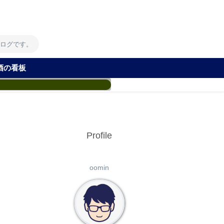
！
ブログです。
酒の看板
Profile
oomin