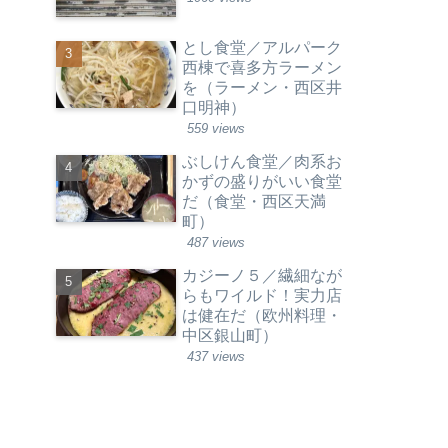
とし食堂／アルパーク
西棟で喜多方ラーメン
を（ラーメン・西区井
口明神）
559 views
ぶしけん食堂／肉系お
かずの盛りがいい食堂
だ（食堂・西区天満
町）
487 views
カジーノ５／繊細なが
らもワイルド！実力店
は健在だ（欧州料理・
中区銀山町）
437 views