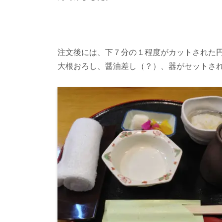
注文後には、下７分の１程度がカットされた
大根おろし、醤油差し（？）、器がセットさ