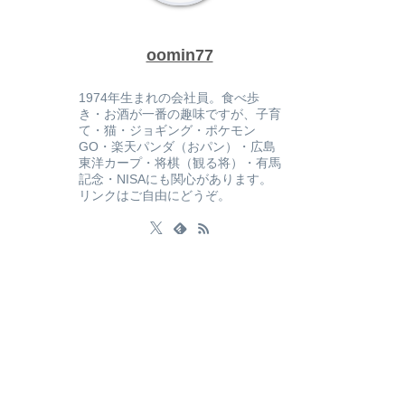
oomin77
1974年生まれの会社員。食べ歩
き・お酒が一番の趣味ですが、子育
て・猫・ジョギング・ポケモン
GO・楽天パンダ（おパン）・広島
東洋カープ・将棋（観る将）・有馬
記念・NISAにも関心があります。
リンクはご自由にどうぞ。