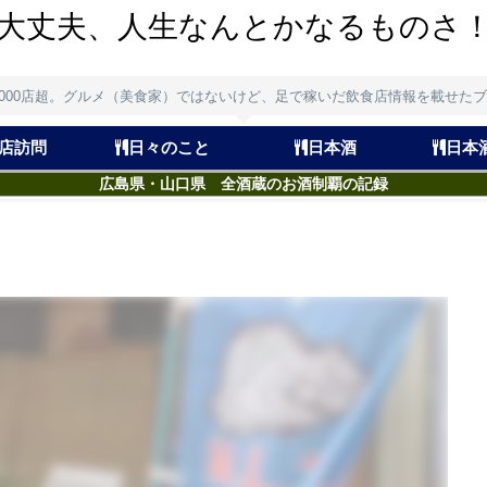
大丈夫、人生なんとかなるものさ
,000店超。グルメ（美食家）ではないけど、足で稼いだ飲食店情報を載せた
店訪問
日々のこと
日本酒
日本
広島県・山口県 全酒蔵のお酒制覇の記録