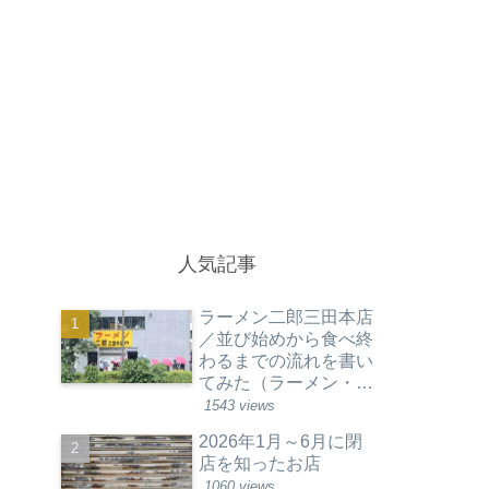
人気記事
ラーメン二郎三田本店
／並び始めから食べ終
わるまでの流れを書い
てみた（ラーメン・東
京都港区）
1543 views
2026年1月～6月に閉
店を知ったお店
1060 views