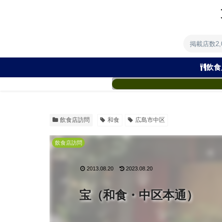
掲載店数2
飲食
飲食店訪問
和食
広島市中区
飲食店訪問
2013.08.20
2023.08.20
宝（和食・中区本通）