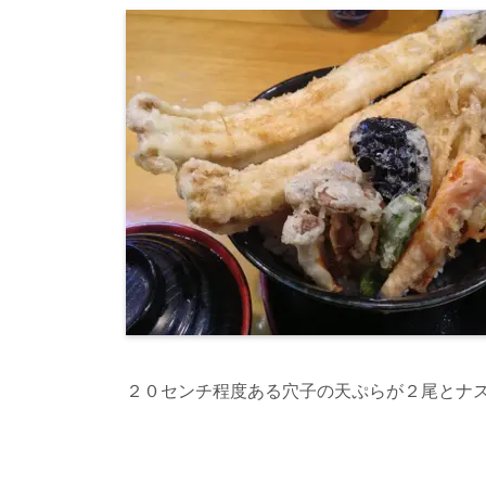
２０センチ程度ある穴子の天ぷらが２尾とナ