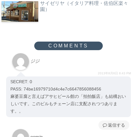
サイゼリヤ（イタリア料理・佐伯区楽々
園）
ジジ
2013年8月8日 8:43 PM
SECRET: 0
PASS: 74be16979710d4c4e7c6647856088456
麻婆豆腐と言えばアサヒビール館の「拍拍飯店」も結構おい
しいです。このビルもチェーン店に支配されつつありま
す。。
返信
oomin