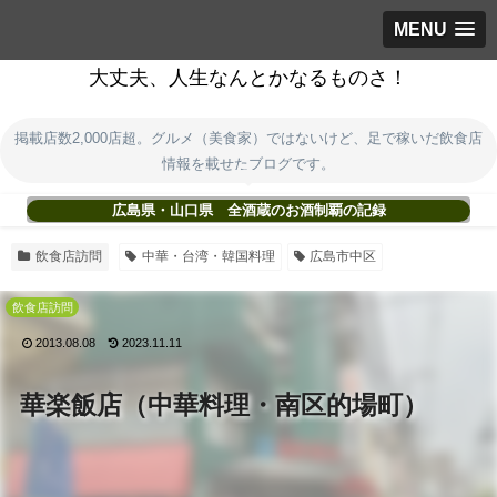
MENU
大丈夫、人生なんとかなるものさ！
掲載店数2,000店超。グルメ（美食家）ではないけど、足で稼いだ飲食店
情報を載せたブログです。
広島県・山口県 全酒蔵のお酒制覇の記録
飲食店訪問
中華・台湾・韓国料理
広島市中区
飲食店訪問
2013.08.08
2023.11.11
華楽飯店（中華料理・南区的場町）