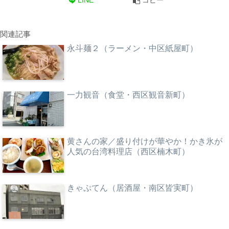
LINE
コピー
関連記事
永斗麺２（ラーメン・中区紙屋町）
一力観音（食堂・西区観音新町）
黄さんの家／盛り付けが華やか！かき氷が
人気の台湾料理店（西区楠木町）
きゃぷてん（居酒屋・南区皆実町）