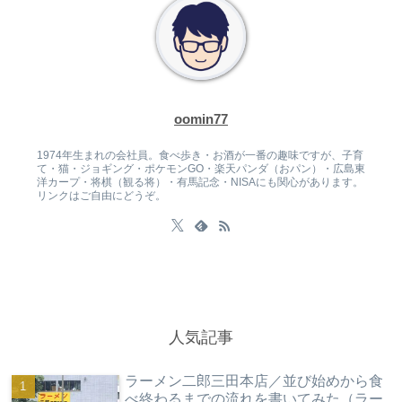
oomin77
1974年生まれの会社員。食べ歩き・お酒が一番の趣味ですが、子育
て・猫・ジョギング・ポケモンGO・楽天パンダ（おパン）・広島東
洋カープ・将棋（観る将）・有馬記念・NISAにも関心があります。
リンクはご自由にどうぞ。
人気記事
ラーメン二郎三田本店／並び始めから食
べ終わるまでの流れを書いてみた（ラー