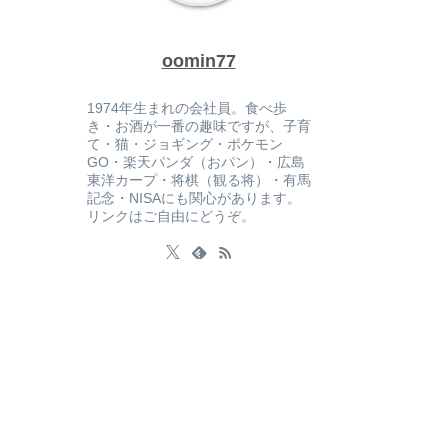
oomin77
1974年生まれの会社員。食べ歩
き・お酒が一番の趣味ですが、子育
て・猫・ジョギング・ポケモン
GO・楽天パンダ（おパン）・広島
東洋カープ・将棋（観る将）・有馬
記念・NISAにも関心があります。
リンクはご自由にどうぞ。