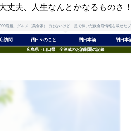
大丈夫、人生なんとかなるものさ
,000店超。グルメ（美食家）ではないけど、足で稼いだ飲食店情報を載せた
店訪問
日々のこと
日本酒
日本
広島県・山口県 全酒蔵のお酒制覇の記録