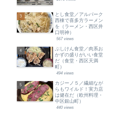
とし食堂／アルパーク
西棟で喜多方ラーメン
を（ラーメン・西区井
口明神）
567 views
ぶしけん食堂／肉系お
かずの盛りがいい食堂
だ（食堂・西区天満
町）
494 views
カジーノ５／繊細なが
らもワイルド！実力店
は健在だ（欧州料理・
中区銀山町）
440 views