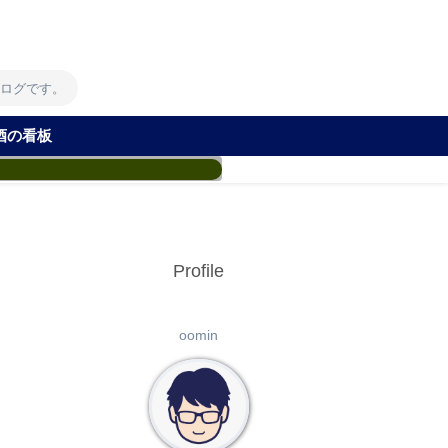
！
ブログです。
酒の看板
Profile
oomin