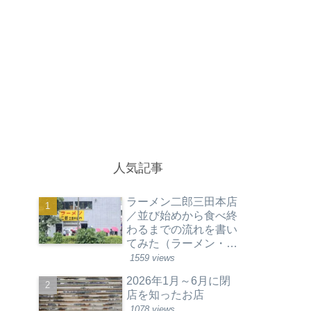
人気記事
ラーメン二郎三田本店
／並び始めから食べ終
わるまでの流れを書い
てみた（ラーメン・東
京都港区）
1559 views
2026年1月～6月に閉
店を知ったお店
1078 views