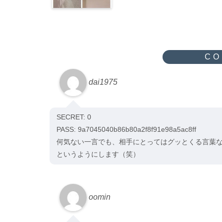
dai1975
SECRET: 0
PASS: 9a7045040b86b80a2f8f91e98a5ac8ff
何気ない一言でも、相手にとってはグッとくる言葉
というようにします（笑）
oomin