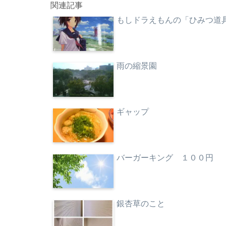
関連記事
もしドラえもんの「ひみつ道
雨の縮景園
ギャップ
バーガーキング １００円
銀杏草のこと