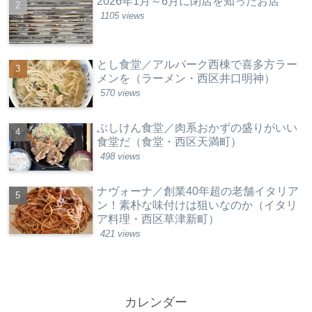
2026年1月～6月に閉店を知ったお店
1105 views
とし食堂／アルパーク西棟で喜多方ラー
メンを（ラーメン・西区井口明神）
570 views
ぶしけん食堂／肉系おかずの盛りがいい
食堂だ（食堂・西区天満町）
498 views
ナヴォーナ／創業40年超の老舗イタリア
ン！素朴な味付けは狙いなのか（イタリ
ア料理・西区草津新町）
421 views
カレンダー