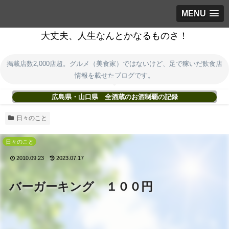
MENU
大丈夫、人生なんとかなるものさ！
掲載店数2,000店超。グルメ（美食家）ではないけど、足で稼いだ飲食店
情報を載せたブログです。
広島県・山口県 全酒蔵のお酒制覇の記録
日々のこと
日々のこと
2010.09.23
2023.07.17
バーガーキング １００円