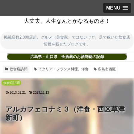
MENU
大丈夫、人生なんとかなるものさ！
掲載店数2,000店超。グルメ（美食家）ではないけど、足で稼いだ飲食店
情報を載せたブログです。
広島県・山口県 全酒蔵のお酒制覇の記録
飲食店訪問
イタリア・フランス料理、洋食
広島市西区
飲食店訪問
2013.02.21
2023.11.13
アルカフェコナミ３（洋食・西区草津
新町）