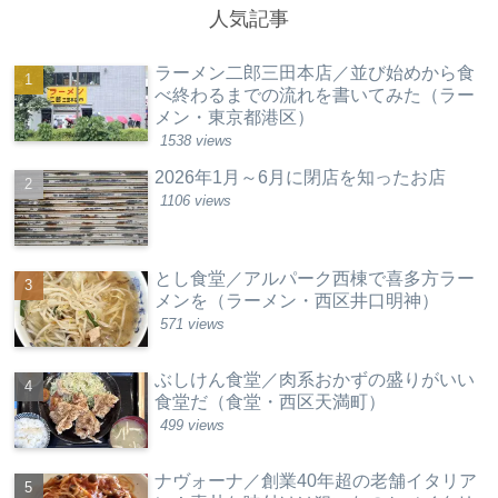
人気記事
ラーメン二郎三田本店／並び始めから食
べ終わるまでの流れを書いてみた（ラー
メン・東京都港区）
1538 views
2026年1月～6月に閉店を知ったお店
1106 views
とし食堂／アルパーク西棟で喜多方ラー
メンを（ラーメン・西区井口明神）
571 views
ぶしけん食堂／肉系おかずの盛りがいい
食堂だ（食堂・西区天満町）
499 views
ナヴォーナ／創業40年超の老舗イタリア