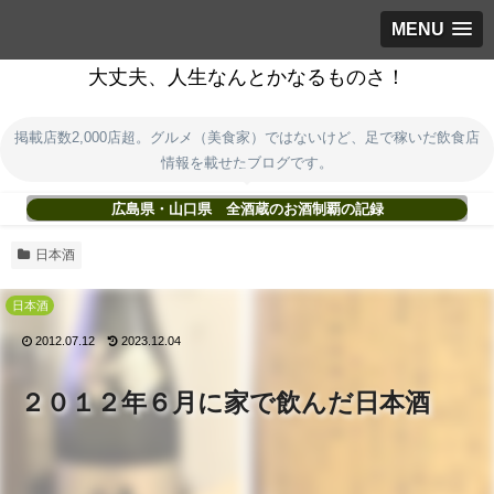
MENU
大丈夫、人生なんとかなるものさ！
掲載店数2,000店超。グルメ（美食家）ではないけど、足で稼いだ飲食店
情報を載せたブログです。
広島県・山口県 全酒蔵のお酒制覇の記録
日本酒
日本酒
2012.07.12
2023.12.04
２０１２年６月に家で飲んだ日本酒