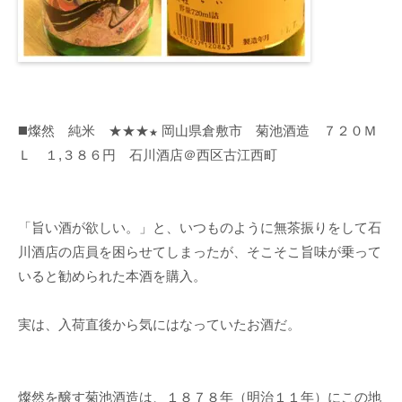
◼️燦然 純米 ★★★
岡山県倉敷市 菊池酒造 ７２０Ｍ
★
Ｌ １,３８６円 石川酒店＠西区古江西町
「旨い酒が欲しい。」と、いつものように無茶振りをして石
川酒店の店員を困らせてしまったが、そこそこ旨味が乗って
いると勧められた本酒を購入。
実は、入荷直後から気にはなっていたお酒だ。
燦然を醸す菊池酒造は、１８７８年（明治１１年）にこの地