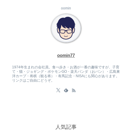
oomin
oomin77
1974年生まれの会社員。食べ歩き・お酒が一番の趣味ですが、子育
て・猫・ジョギング・ポケモンGO・楽天パンダ（おパン）・広島東
洋カープ・将棋（観る将）・有馬記念・NISAにも関心があります。
リンクはご自由にどうぞ。
人気記事