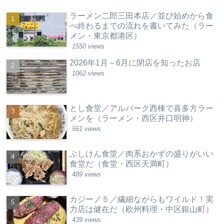
ラーメン二郎三田本店／並び始めから食
べ終わるまでの流れを書いてみた（ラー
メン・東京都港区）
1550 views
2026年1月～6月に閉店を知ったお店
1062 views
とし食堂／アルパーク西棟で喜多方ラー
メンを（ラーメン・西区井口明神）
561 views
ぶしけん食堂／肉系おかずの盛りがいい
食堂だ（食堂・西区天満町）
489 views
カジーノ５／繊細ながらもワイルド！実
力店は健在だ（欧州料理・中区銀山町）
439 views