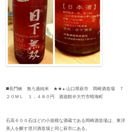
◼️長門峡 無ろ過純米 ★★
山口県萩市 岡崎酒造場 ７
★
２０ＭＬ １，４８０円 酒遊館＠大竹市晴海町
石高６００石ほどの小規模な酒蔵である岡崎酒造場は、東洋
美人を醸す澄川酒造場と同じ萩市にある。