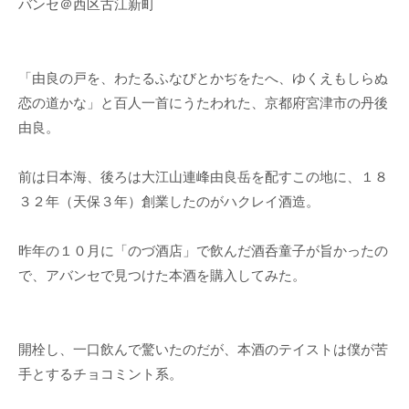
バンセ＠西区古江新町
「由良の戸を、わたるふなびとかぢをたへ、ゆくえもしらぬ
恋の道かな」と百人一首にうたわれた、京都府宮津市の丹後
由良。
前は日本海、後ろは大江山連峰由良岳を配すこの地に、１８
３２年（天保３年）創業したのがハクレイ酒造。
昨年の１０月に「のづ酒店」で飲んだ酒呑童子が旨かったの
で、アバンセで見つけた本酒を購入してみた。
開栓し、一口飲んで驚いたのだが、本酒のテイストは僕が苦
手とするチョコミント系。