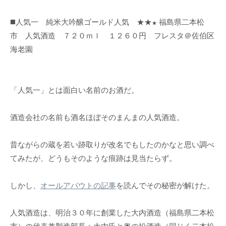
◼️人気一 純米大吟醸ゴールド人気 ★★
福島県二本松
★
市 人気酒造 ７２０ｍｌ １２６０円 フレスタ＠佐伯区
海老園
「人気一」とは面白い名前のお酒だ。
酒造会社の名前も酒名ほぼそのまんまの人気酒造。
昔ながらの蔵を若い跡取りが改名でもしたのかなと思い調べ
てみたが、どうもそのような痕跡は見当たらず。
しかし、
オールアバウトの記事
を読んでその秘密が解けた。
人気酒造は、明治３０年に創業した大内酒造（福島県二本松