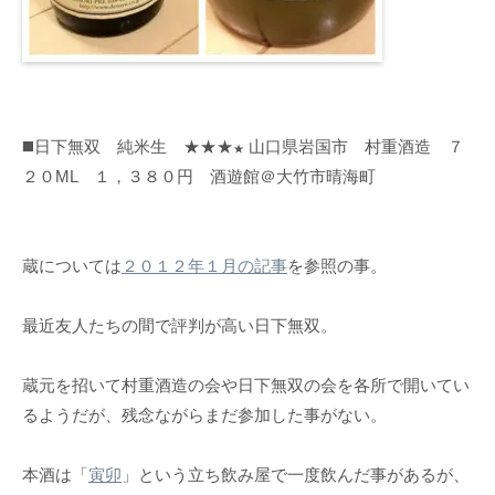
◼️日下無双 純米生 ★★★
山口県岩国市 村重酒造 ７
★
２０ML １，３８０円 酒遊館＠大竹市晴海町
蔵については
２０１２年１月の記事
を参照の事。
最近友人たちの間で評判が高い日下無双。
蔵元を招いて村重酒造の会や日下無双の会を各所で開いてい
るようだが、残念ながらまだ参加した事がない。
本酒は「
寅卯
」という立ち飲み屋で一度飲んだ事があるが、